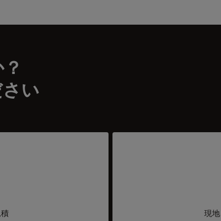
か？
ださい
見積
現地