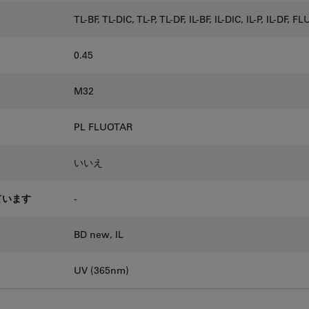
TL-BF, TL-DIC, TL-P, TL-DF, IL-BF, IL-DIC, IL-P, IL-DF, F
0.45
M32
PL FLUOTAR
いいえ
ています
-
BD new, IL
UV (365nm)