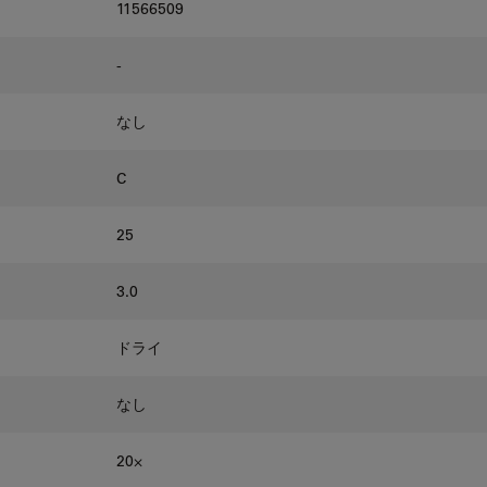
11566509
-
なし
C
25
3.0
ドライ
なし
20⨉