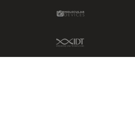
Molecular Devices Link
IDT Link