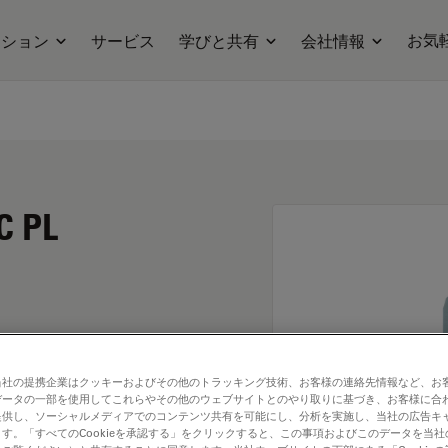
お気
ーション
サービス
学びと共有
会社情報
C PL
当社の提携企業はクッキーおよびその他のトラッキング技術、お客様の連絡先情報など、お
データの一部を使用してこれらやその他のウェブサイトとのやり取りに基づき、お客様に合
提供し、ソーシャルメディアでのコンテンツ共有を可能にし、分析を実施し、当社の広告キ
す。「すべてのCookieを承認する」をクリックすると、この事項およびこのデータを当
. Explore our
Objective