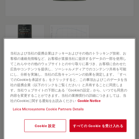
当社および当社の提携企業はクッキーおよびその他のトラッキング技術、お
客様の連絡先情報など、お客様が直接当社に提供するデータの一部を使用し
Microscope Objective M PL APO MACRO
てこれらやその他のウェブサイトとのやり取りに基づき、お客様に合わせた
広告やコンテンツを提供し、ソーシャルメディアでのコンテンツ共有を可能
4x/0.14-0.03
にし、分析を実施し、当社の広告キャンペーンの効果を測定します。「すべ
てのCookieを承認する」をクリックすると、この事項およびこのデータを当
社の提携企業（以下のリンクをご覧ください）と共有することに同意しま
す。当社ウェブサイトの下部にある「Cookieの設定」から、いつでも同意の
見積依頼
内容を変更することができます。当社の業務慣行の詳細につきましては、当
社のCookieに関する通知をお読みください
Cookie Notice
Leica Microsystems Cookie Partners Details
Discover the perfect solution. Explore
our
Objective Finder
, compare
Cookie 設定
すべての Cookie を受け入れる
alternatives, and find the best fit for
your needs.