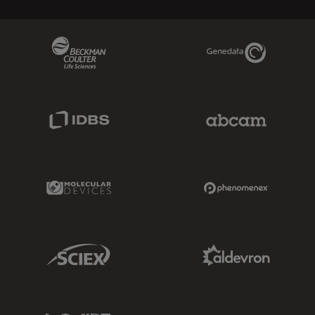
Beckman Coulter Link
Genedata Link
IDBS Link
Abcam Limited
Molecular Devices Link
Phenomenex L
Sciex Link
Aldevron Link
IDT Link