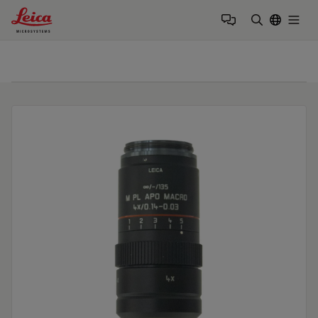
Leica Microsystems Logo
Togg
検索用語を