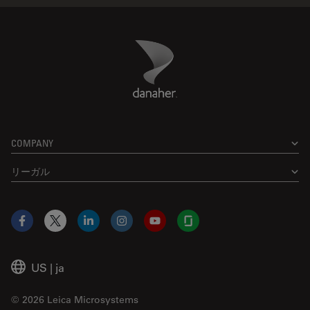
Danaher Logo
Footer
COMPANY
リーガル
Facebook
X
LinkedIn
Instagram
YouTube
Glassdoor
US
|
ja
© 2026 Leica Microsystems