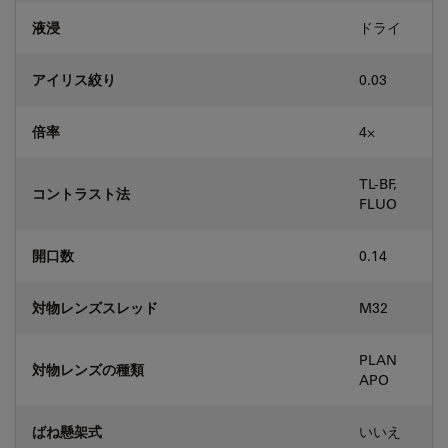
液浸
ドライ
アイリス絞り
0.03
倍率
4⨉
TL-BF,
コントラスト法
FLUO
開口数
0.14
対物レンズスレッド
M32
PLAN
対物レンズの種類
APO
ばね懸架式
いいえ