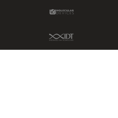
Molecular Devices Link
IDT Link