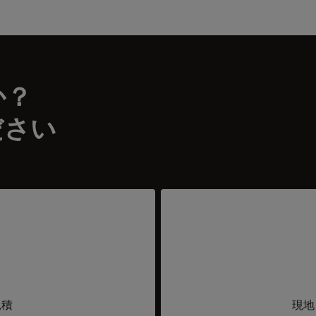
か？
ださい
見積
現地