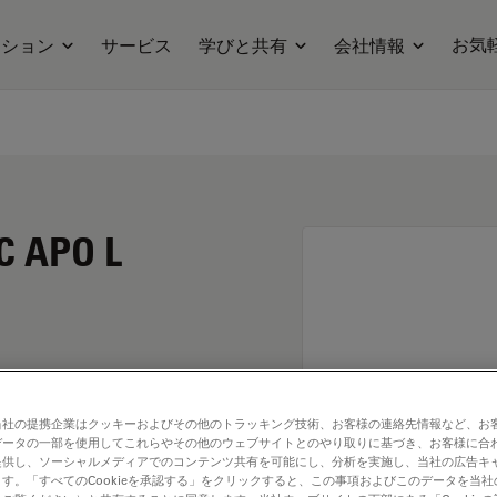
お気
ーション
サービス
学びと共有
会社情報
C APO L
当社の提携企業はクッキーおよびその他のトラッキング技術、お客様の連絡先情報など、お
データの一部を使用してこれらやその他のウェブサイトとのやり取りに基づき、お客様に合
提供し、ソーシャルメディアでのコンテンツ共有を可能にし、分析を実施し、当社の広告キ
す。「すべてのCookieを承認する」をクリックすると、この事項およびこのデータを当
. Explore our
Objective