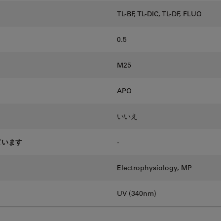
TL-BF, TL-DIC, TL-DF, FLUO
0.5
M25
APO
いいえ
ています
-
Electrophysiology, MP
UV (340nm)