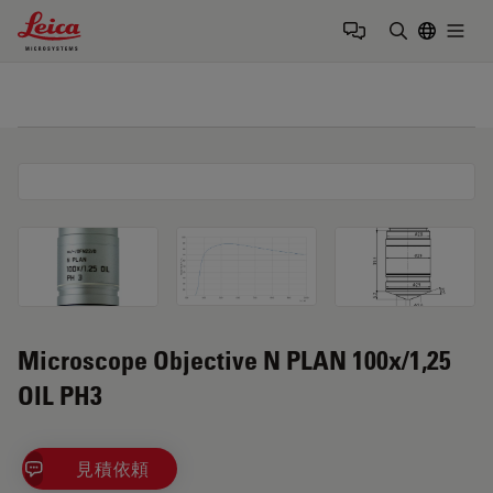
Leica Microsystems Logo
Togg
検索用語を
Microscope Objective N PLAN 100x/1,25
OIL PH3
見積依頼