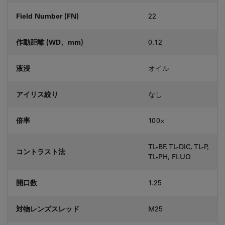
Field Number (FN)
22
作動距離 (WD、mm)
0.12
液浸
オイル
アイリス絞り
なし
倍率
100⨉
TL-BF, TL-DIC, TL-P,
コントラスト法
TL-PH, FLUO
開口数
1.25
対物レンズスレッド
M25