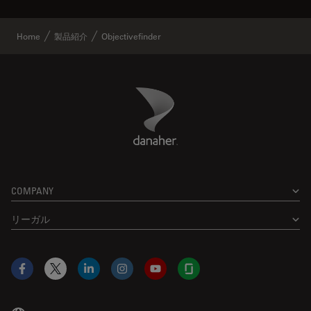
Home
製品紹介
Objectivefinder
Danaher Logo
Footer
COMPANY
リーガル
Facebook
X
LinkedIn
Instagram
YouTube
Glassdoor