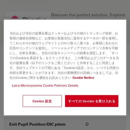
Discover the perfect solution. Explore
our
Objective Finder
, compare
alternatives, and find the best fit for
your needs.
当社および当社の提携企業はクッキーおよびその他のトラッキング技術、お
客様の連絡先情報など、お客様が直接当社に提供するデータの一部を使用し
てこれらやその他のウェブサイトとのやり取りに基づき、お客様に合わせた
広告やコンテンツを提供し、ソーシャルメディアでのコンテンツ共有を可能
にし、分析を実施し、当社の広告キャンペーンの効果を測定します。「すべ
技術仕様
てのCookieを承認する」をクリックすると、この事項およびこのデータを当
社の提携企業（以下のリンクをご覧ください）と共有することに同意しま
す。当社ウェブサイトの下部にある「Cookieの設定」から、いつでも同意の
内容を変更することができます。当社の業務慣行の詳細につきましては、当
社のCookieに関する通知をお読みください
Cookie Notice
製品番号
11506159
Leica Microsystems Cookie Partners Details
補正環 (CORR)
-
Cookie 設定
すべての Cookie を受け入れる
カバーガラス
あり&なし
Exit Pupil Position/DIC prism
D