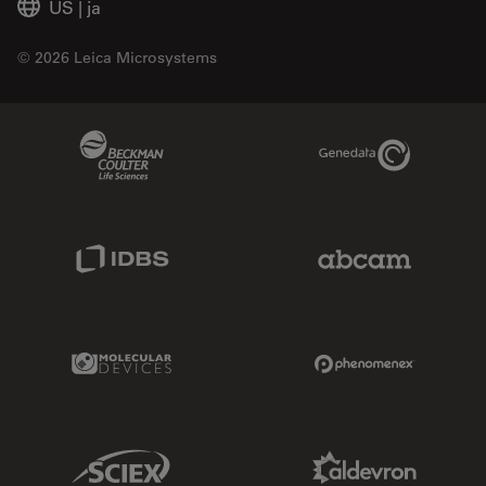
US
|
ja
© 2026 Leica Microsystems
Beckman Coulter Link
Genedata Link
IDBS Link
Abcam Limited
Molecular Devices Link
Phenomenex L
Sciex Link
Aldevron Link