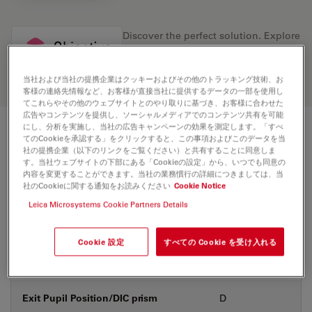
Discover the perfect solution. Explore
our
Objective Finder
, compare
alternatives, and find the best fit for
your needs.
当社および当社の提携企業はクッキーおよびその他のトラッキング技術、お
客様の連絡先情報など、お客様が直接当社に提供するデータの一部を使用し
てこれらやその他のウェブサイトとのやり取りに基づき、お客様に合わせた
広告やコンテンツを提供し、ソーシャルメディアでのコンテンツ共有を可能
にし、分析を実施し、当社の広告キャンペーンの効果を測定します。「すべ
技術仕様
てのCookieを承認する」をクリックすると、この事項およびこのデータを当
社の提携企業（以下のリンクをご覧ください）と共有することに同意しま
す。当社ウェブサイトの下部にある「Cookieの設定」から、いつでも同意の
内容を変更することができます。当社の業務慣行の詳細につきましては、当
社のCookieに関する通知をお読みください
Cookie Notice
製品番号
11506223
Leica Microsystems Cookie Partners Details
補正環 (CORR)
CORR
Cookie 設定
すべての Cookie を受け入れる
カバーガラス
あり
Exit Pupil Position/DIC prism
D