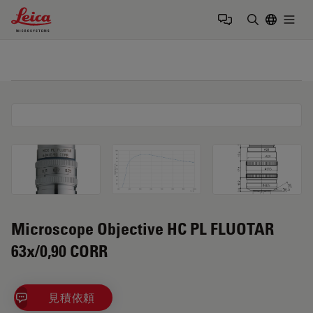
Leica Microsystems Logo
Togg
検索用語を
Microscope Objective HC PL FLUOTAR
63x/0,90 CORR
見積依頼