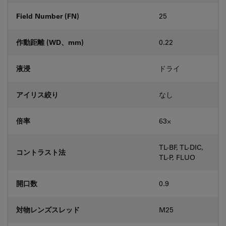
Field Number (FN)
25
作動距離 (WD、mm)
0.22
液浸
ドライ
アイリス絞り
なし
倍率
63⨉
TL-BF, TL-DIC,
コントラスト法
TL-P, FLUO
開口数
0.9
対物レンズスレッド
M25