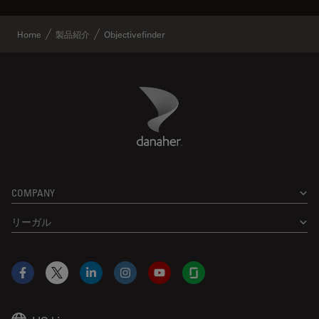
Home
製品紹介
Objectivefinder
Danaher Logo
Footer
COMPANY
リーガル
Facebook
X
LinkedIn
Instagram
YouTube
Glassdoor