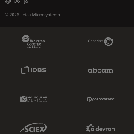
US
|
ja
© 2026 Leica Microsystems
Beckman Coulter Link
Genedata Link
IDBS Link
Abcam Limited
Molecular Devices Link
Phenomenex L
Sciex Link
Aldevron Link