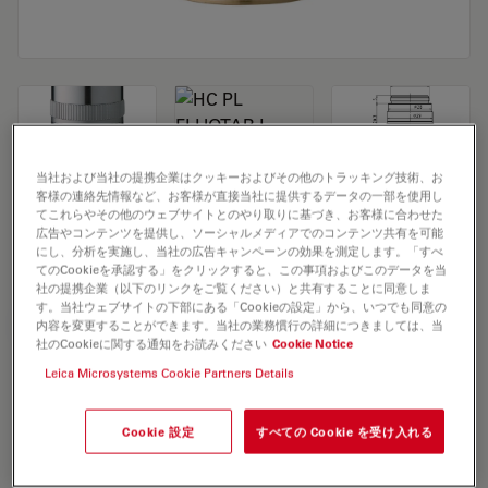
当社および当社の提携企業はクッキーおよびその他のトラッキング技術、お
客様の連絡先情報など、お客様が直接当社に提供するデータの一部を使用し
Microscope Objective HC PL FLUOTAR L
てこれらやその他のウェブサイトとのやり取りに基づき、お客様に合わせた
広告やコンテンツを提供し、ソーシャルメディアでのコンテンツ共有を可能
20x/0,40 CORR
にし、分析を実施し、当社の広告キャンペーンの効果を測定します。「すべ
てのCookieを承認する」をクリックすると、この事項およびこのデータを当
社の提携企業（以下のリンクをご覧ください）と共有することに同意しま
す。当社ウェブサイトの下部にある「Cookieの設定」から、いつでも同意の
見積依頼
内容を変更することができます。当社の業務慣行の詳細につきましては、当
社のCookieに関する通知をお読みください
Cookie Notice
Leica Microsystems Cookie Partners Details
Discover the perfect solution. Explore
our
Objective Finder
, compare
Cookie 設定
すべての Cookie を受け入れる
alternatives, and find the best fit for
your needs.