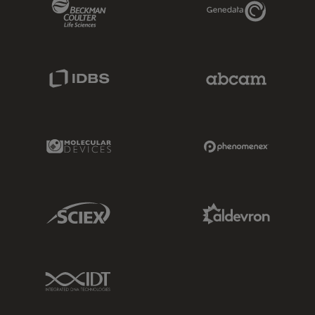
Beckman Coulter Link
Genedata Link
IDBS Link
Abcam Limited
Molecular Devices Link
Phenomenex L
Sciex Link
Aldevron Link
IDT Link