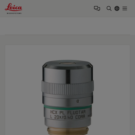
Leica Microsystems Logo
Togg
検索用語を