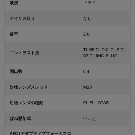
液浸
ドライ
アイリス絞り
なし
倍率
20⨉
TL-BF, TL-DIC, TL-P, TL-
コントラスト法
DF, TL-IMC, FLUO
開口数
0.4
対物レンズスレッド
M25
対物レンズの種類
PL FLUOTAR
ばね懸架式
いいえ
AFC (アダプティブフォーカスコ