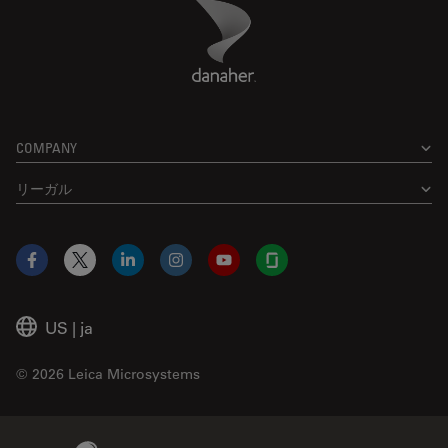
Danaher Logo
Footer
COMPANY
リーガル
Facebook
X
LinkedIn
Instagram
YouTube
Glassdoor
US
|
ja
© 2026 Leica Microsystems