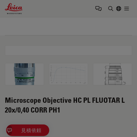
Leica Microsystems Logo
Togg
検索用語を
Microscope Objective HC PL FLUOTAR L
20x/0,40 CORR PH1
見積依頼