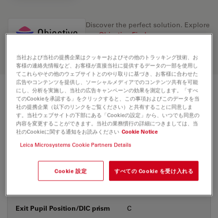
Discover the perfect solution. Explore
our
Objective Finder
, compare
alternatives, and find the best fit for
your needs.
当社および当社の提携企業はクッキーおよびその他のトラッキング技術、お
客様の連絡先情報など、お客様が直接当社に提供するデータの一部を使用し
てこれらやその他のウェブサイトとのやり取りに基づき、お客様に合わせた
広告やコンテンツを提供し、ソーシャルメディアでのコンテンツ共有を可能
にし、分析を実施し、当社の広告キャンペーンの効果を測定します。「すべ
技術仕様
てのCookieを承認する」をクリックすると、この事項およびこのデータを当
社の提携企業（以下のリンクをご覧ください）と共有することに同意しま
す。当社ウェブサイトの下部にある「Cookieの設定」から、いつでも同意の
内容を変更することができます。当社の業務慣行の詳細につきましては、当
製品番号
社のCookieに関する通知をお読みください
Cookie Notice
11506243
Leica Microsystems Cookie Partners Details
補正環 (CORR)
CORR
Cookie 設定
すべての Cookie を受け入れる
カバーガラス
あり&なし
Exit Pupil Position/DIC prism
C