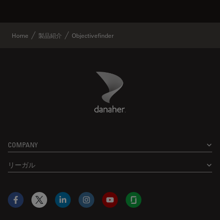
Home
製品紹介
Objectivefinder
Danaher Logo
Footer
COMPANY
リーガル
Facebook
X
LinkedIn
Instagram
YouTube
Glassdoor