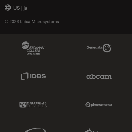
US
|
ja
© 2026 Leica Microsystems
Beckman Coulter Link
Genedata Link
IDBS Link
Abcam Limited
Molecular Devices Link
Phenomenex L
Sciex Link
Aldevron Link