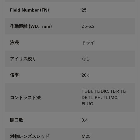
Field Number (FN)
25
作動距離 (WD、mm)
7.5-6.2
液浸
ドライ
アイリス絞り
なし
倍率
20⨉
TL-BF, TL-DIC, TL-P, TL-
コントラスト法
DF, TL-PH, TL-IMC,
FLUO
開口数
0.4
対物レンズスレッド
M25