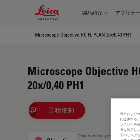
Leica Microsystems Logo
製品紹介
アプリケ
Microscope Objective HC FL PLAN 20x/0,40 PH1
Microscope Objective H
20x/0,40 PH1
見積依頼
当社および
に提供する
ンテンツを
果を測定しま
下のリンクを
Discover the perfect solution