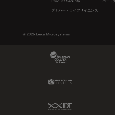
Product Security
パート
ダナハー・ライフサイエンス
© 2026 Leica Microsystems
Beckman Coulter Link
Molecular Devices Link
IDT Link