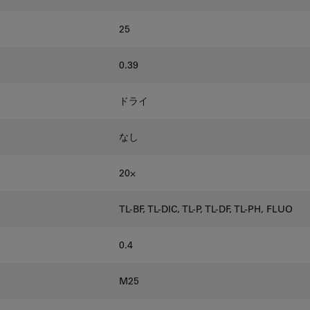
25
0.39
ドライ
なし
20⨉
TL-BF, TL-DIC, TL-P, TL-DF, TL-PH, FLUO
0.4
M25