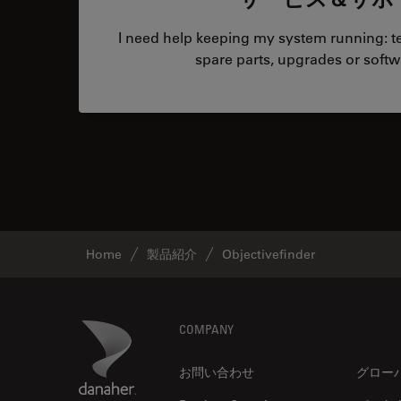
I need help keeping my system running: tec
spare parts, upgrades or softw
Home
製品紹介
Objectivefinder
Footer
Danaher Logo
COMPANY
お問い合わせ
グロー