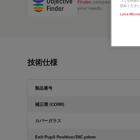
つでも同意の
Finder
, compare alternatives, 
読みくださ
your needs.
Leica Micro
技術仕様
製品番号
補正環 (CORR)
カバーガラス
Exit Pupil Position/DIC prism