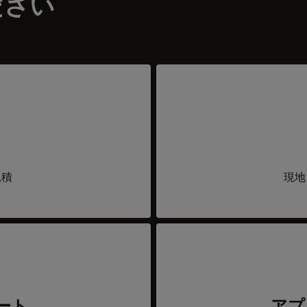
ださい
見積
現地
ート
アプ