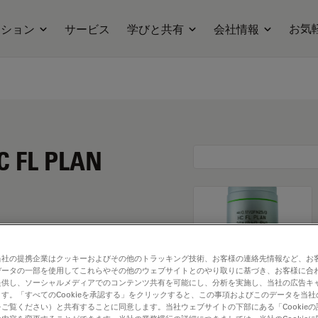
お気
ーション
サービス
学びと共有
会社情報
C FL PLAN
当社の提携企業はクッキーおよびその他のトラッキング技術、お客様の連絡先情報など、お
データの一部を使用してこれらやその他のウェブサイトとのやり取りに基づき、お客様に合
提供し、ソーシャルメディアでのコンテンツ共有を可能にし、分析を実施し、当社の広告キ
す。「すべてのCookieを承認する」をクリックすると、この事項およびこのデータを当
ご覧ください）と共有することに同意します。当社ウェブサイトの下部にある「Cookie
. Explore our
Objective