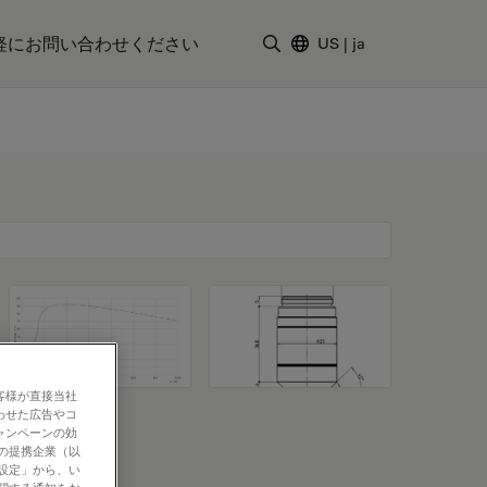
軽にお問い合わせください
US
|
ja
検索用語を入力
客様が直接当社
わせた広告やコ
ャンペーンの効
社の提携企業（以
の設定」から、い