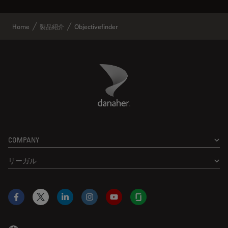
Home
製品紹介
Objectivefinder
Danaher Logo
Footer
COMPANY
リーガル
Facebook
X
LinkedIn
Instagram
YouTube
Glassdoor