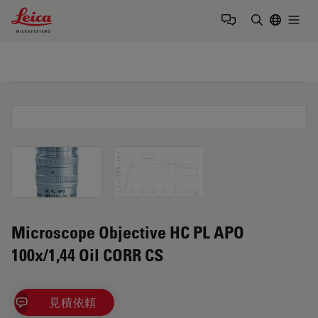
Leica Microsystems Logo
Togg
検索用語を
Microscope Objective HC PL APO
100x/1,44 Oil CORR CS
見積依頼