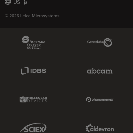
US
|
ja
© 2026 Leica Microsystems
Beckman Coulter Link
Genedata Link
IDBS Link
Abcam Limited
Molecular Devices Link
Phenomenex L
Sciex Link
Aldevron Link