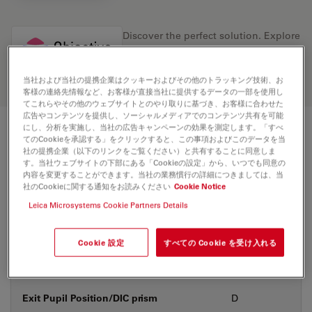
Discover the perfect solution. Explore
our
Objective Finder
, compare
alternatives, and find the best fit for
your needs.
当社および当社の提携企業はクッキーおよびその他のトラッキング技術、お
客様の連絡先情報など、お客様が直接当社に提供するデータの一部を使用し
てこれらやその他のウェブサイトとのやり取りに基づき、お客様に合わせた
広告やコンテンツを提供し、ソーシャルメディアでのコンテンツ共有を可能
にし、分析を実施し、当社の広告キャンペーンの効果を測定します。「すべ
技術仕様
てのCookieを承認する」をクリックすると、この事項およびこのデータを当
社の提携企業（以下のリンクをご覧ください）と共有することに同意しま
す。当社ウェブサイトの下部にある「Cookieの設定」から、いつでも同意の
内容を変更することができます。当社の業務慣行の詳細につきましては、当
社のCookieに関する通知をお読みください
Cookie Notice
製品番号
11506325
Leica Microsystems Cookie Partners Details
補正環 (CORR)
CORR
Cookie 設定
すべての Cookie を受け入れる
カバーガラス
あり
Exit Pupil Position/DIC prism
D