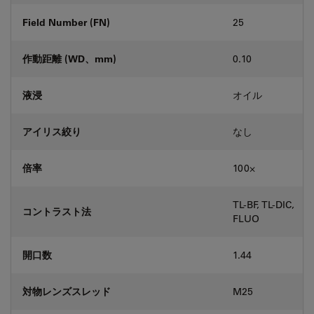
Field Number (FN)
25
作動距離 (WD、mm)
0.10
液浸
オイル
アイリス絞り
なし
倍率
100⨉
TL-BF, TL-DIC,
コントラスト法
FLUO
開口数
1.44
対物レンズスレッド
M25