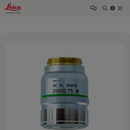
Leica Microsystems Logo
Togg
検索用語を