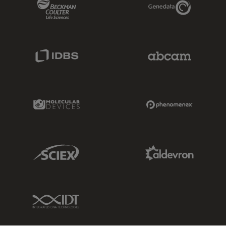
Beckman Coulter Link
Genedata Link
IDBS Link
Abcam Limited
Molecular Devices Link
Phenomenex L
Sciex Link
Aldevron Link
IDT Link