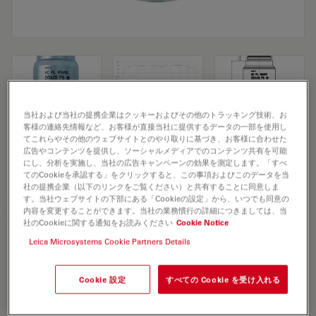
当社および当社の提携企業はクッキーおよびその他のトラッキング技術、お
客様の連絡先情報など、お客様が直接当社に提供するデータの一部を使用し
Microscope Objective HC PL IRAPO
てこれらやその他のウェブサイトとのやり取りに基づき、お客様に合わせた
広告やコンテンツを提供し、ソーシャルメディアでのコンテンツ共有を可能
20x/0,75 W
にし、分析を実施し、当社の広告キャンペーンの効果を測定します。「すべ
てのCookieを承認する」をクリックすると、この事項およびこのデータを当
社の提携企業（以下のリンクをご覧ください）と共有することに同意しま
す。当社ウェブサイトの下部にある「Cookieの設定」から、いつでも同意の
見積依頼
内容を変更することができます。当社の業務慣行の詳細につきましては、当
社のCookieに関する通知をお読みください
Cookie Notice
Leica Microsystems Cookie Partners Details
Discover the perfect solution. Explore
our
Objective Finder
, compare
Cookie 設定
すべての Cookie を受け入れる
alternatives, and find the best fit for
your needs.