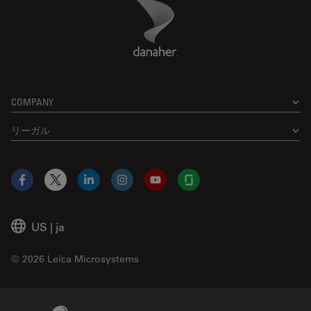
Danaher Logo
Footer
COMPANY
リーガル
Facebook
X
LinkedIn
Instagram
YouTube
Glassdoor
US
|
ja
© 2026 Leica Microsystems