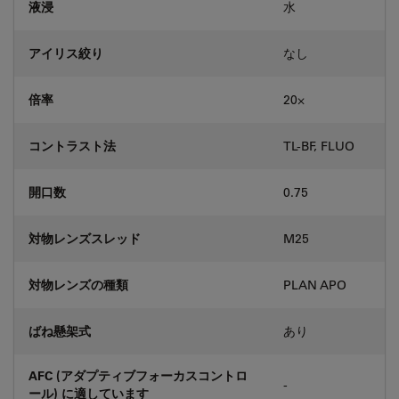
液浸
水
アイリス絞り
なし
倍率
20⨉
コントラスト法
TL-BF, FLUO
開口数
0.75
対物レンズスレッド
M25
対物レンズの種類
PLAN APO
ばね懸架式
あり
AFC (アダプティブフォーカスコントロ
-
ール) に適しています