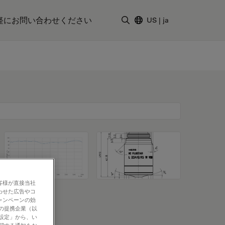
軽にお問い合わせください
US
|
ja
検索用語を入力
客様が直接当社
わせた広告やコ
ャンペーンの効
社の提携企業（以
の設定」から、い