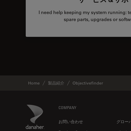
I need help keeping my system running: tec
spare parts, upgrades or softw
Home
製品紹介
Objectivefinder
Footer
Danaher Logo
COMPANY
お問い合わせ
グロー