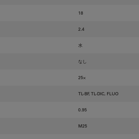
18
2.4
水
なし
25⨉
TL-BF, TL-DIC, FLUO
0.95
M25