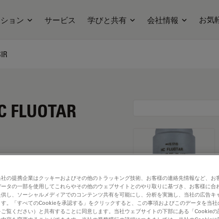
お気
ーション
サービス
学びと共有
会社情報
SIR
HC FLUOTAR
当社の提携企業はクッキーおよびその他のトラッキング技術、お客様の連絡先情報など、お
データの一部を使用してこれらやその他のウェブサイトとのやり取りに基づき、お客様に合
提供し、ソーシャルメディアでのコンテンツ共有を可能にし、分析を実施し、当社の広告キ
す。「すべてのCookieを承認する」をクリックすると、この事項およびこのデータを当
ご覧ください）と共有することに同意します。当社ウェブサイトの下部にある「Cookie
. Explore our
Objective