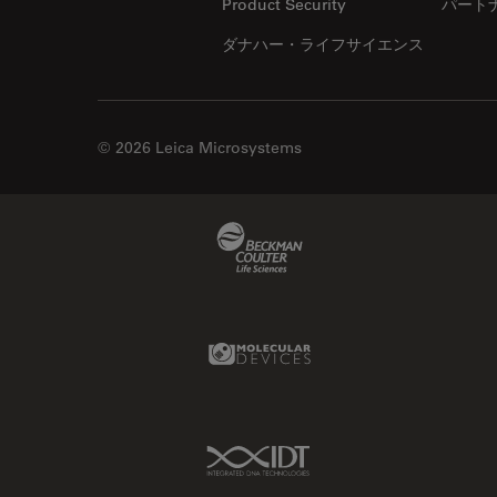
Product Security
パート
ダナハー・ライフサイエンス
© 2026 Leica Microsystems
Beckman Coulter Link
Molecular Devices Link
IDT Link