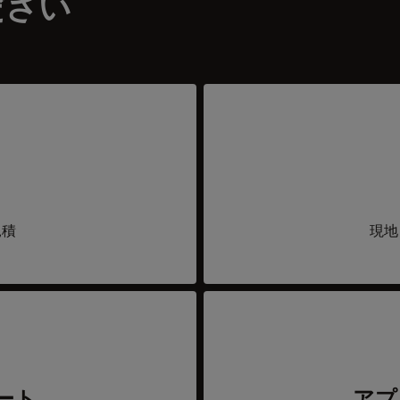
ださい
見積
現地
ート
アプ