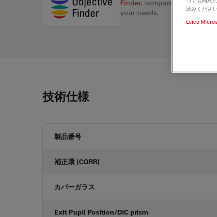
つでも同意の
Finder
, compare alternatives, 
読みくださ
your needs.
Leica Micro
技術仕様
製品番号
補正環 (CORR)
カバーガラス
Exit Pupil Position/DIC prism