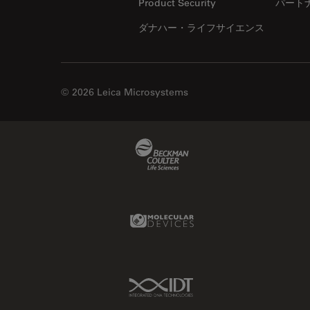
Product Security
パート
ダナハー・ライフサイエンス
© 2026 Leica Microsystems
Beckman Coulter Link
Molecular Devices Link
IDT Link