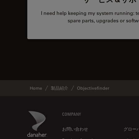
I need help keeping my system running: tec
spare parts, upgrades or softw
Home
製品紹介
Objectivefinder
Footer
Danaher Logo
COMPANY
お問い合わせ
グロー