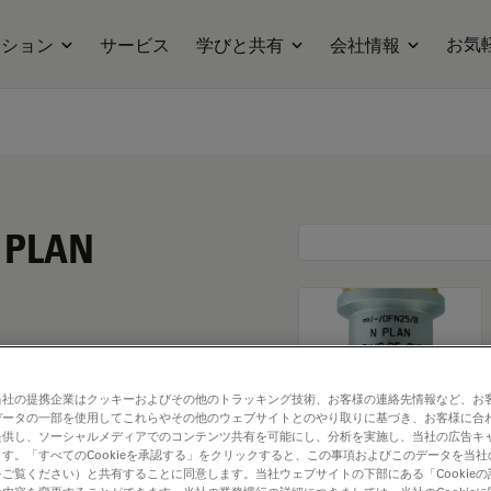
お気
ーション
サービス
学びと共有
会社情報
N PLAN
当社の提携企業はクッキーおよびその他のトラッキング技術、お客様の連絡先情報など、お
データの一部を使用してこれらやその他のウェブサイトとのやり取りに基づき、お客様に合
提供し、ソーシャルメディアでのコンテンツ共有を可能にし、分析を実施し、当社の広告キ
す。「すべてのCookieを承認する」をクリックすると、この事項およびこのデータを当
ご覧ください）と共有することに同意します。当社ウェブサイトの下部にある「Cookie
. Explore our
Objective