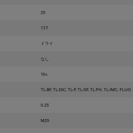
25
17.7
ドライ
なし
10⨉
TL-BF, TL-DIC, TL-P, TL-DF, TL-PH, TL-IMC, FLUO
0.25
M25