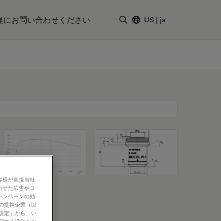
軽にお問い合わせください
US
|
ja
検索用語を入力
客様が直接当社
わせた広告やコ
ャンペーンの効
社の提携企業（以
の設定」から、い