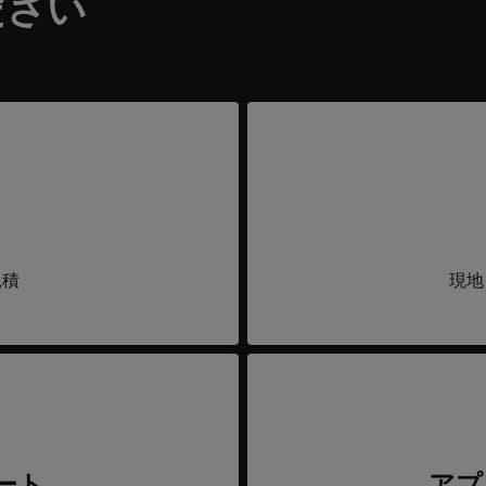
ださい
見積
現地
ート
アプ