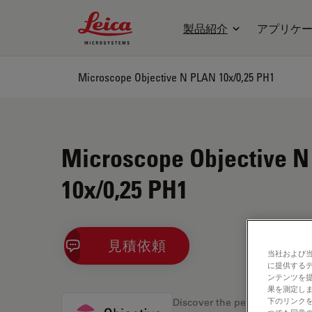
Leica Microsystems Logo
製品紹介
アプリケ
Microscope Objective N PLAN 10x/0,25 PH1
Microscope Objective 
10x/0,25 PH1
見積依頼
当社および
に提供する
ンテンツを
果を測定しま
下のリンクを
Discover the perfect solution