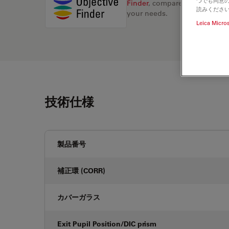
つでも同意の
Finder
, compare alternatives, 
読みくださ
your needs.
Leica Micro
技術仕様
製品番号
補正環 (CORR)
カバーガラス
Exit Pupil Position/DIC prism