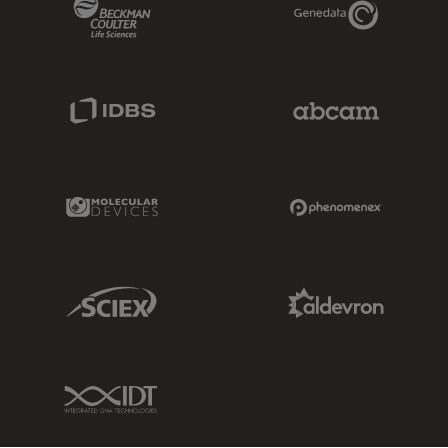
Beckman Coulter Link
Genedata Link
IDBS Link
Abcam Limited
Molecular Devices Link
Phenomenex L
Sciex Link
Aldevron Link
IDT Link