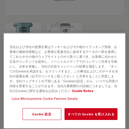
当社および当社の提携企業はクッキーおよびその他のトラッキング技術、お
客様の連絡先情報など、お客様が直接当社に提供するデータの一部を使用し
Microscope Objective HI PLAN 4x/0,10
てこれらやその他のウェブサイトとのやり取りに基づき、お客様に合わせた
広告やコンテンツを提供し、ソーシャルメディアでのコンテンツ共有を可能
PH0
にし、分析を実施し、当社の広告キャンペーンの効果を測定します。「すべ
てのCookieを承認する」をクリックすると、この事項およびこのデータを当
社の提携企業（以下のリンクをご覧ください）と共有することに同意しま
す。当社ウェブサイトの下部にある「Cookieの設定」から、いつでも同意の
見積依頼
内容を変更することができます。当社の業務慣行の詳細につきましては、当
社のCookieに関する通知をお読みください
Cookie Notice
Leica Microsystems Cookie Partners Details
Discover the perfect solution. Explore
our
Objective Finder
, compare
Cookie 設定
すべての Cookie を受け入れる
alternatives, and find the best fit for
your needs.