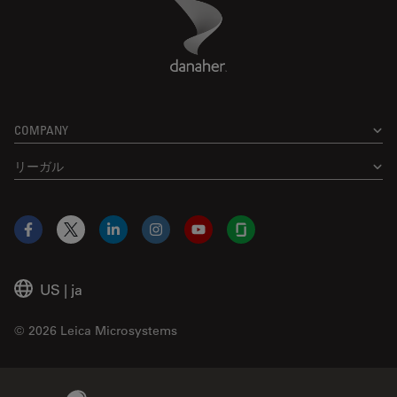
Danaher Logo
Footer
COMPANY
リーガル
Facebook
X
LinkedIn
Instagram
YouTube
Glassdoor
US
|
ja
© 2026 Leica Microsystems