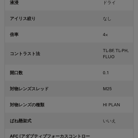
液浸
ドライ
アイリス絞り
なし
倍率
4⨉
TL-BF, TL-PH,
コントラスト法
FLUO
開口数
0.1
対物レンズスレッド
M25
対物レンズの種類
HI PLAN
ばね懸架式
いいえ
AFC (アダプティブフォーカスコントロー