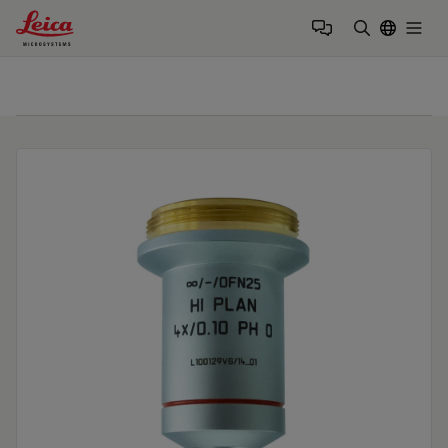
Leica Microsystems Logo
Togg
検索用語を