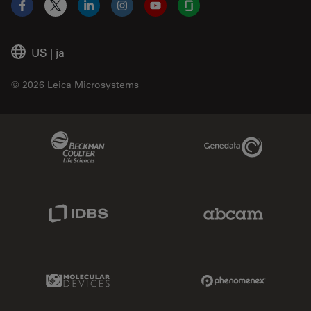
Facebook
X
LinkedIn
Instagram
YouTube
Glassdoor
US
|
ja
© 2026 Leica Microsystems
Beckman Coulter Link
Genedata Link
IDBS Link
Abcam Limited
Molecular Devices Link
Phenomenex L