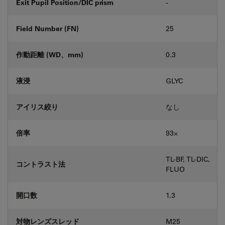
Exit Pupil Position/DIC prism
-
Field Number (FN)
25
作動距離 (WD、mm)
0.3
液浸
GLYC
アイリス絞り
なし
倍率
93⨉
TL-BF, TL-DIC,
コントラスト法
FLUO
開口数
1.3
対物レンズスレッド
M25