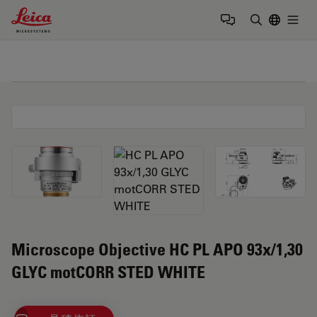
Leica Microsystems Logo
Togg
検索用語を
Microscope Objective HC PL APO 93x/1,30
GLYC motCORR STED WHITE