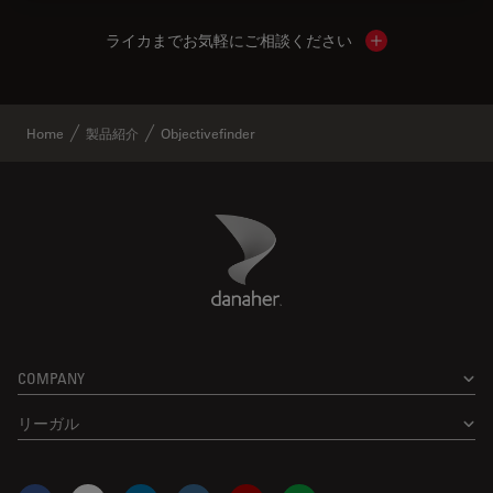
ライカまでお気軽にご相談ください
Show local cont
Home
製品紹介
Objectivefinder
Danaher Logo
Footer
COMPANY
リーガル