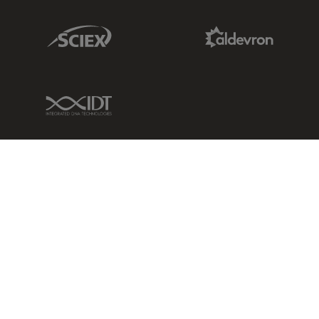
Sciex Link
Aldevron Link
IDT Link