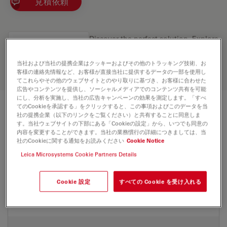
見積依頼
Discover the perfect solution. Explore
our
Objective Finder
, compare
alternatives, and find the best fit for
当社および当社の提携企業はクッキーおよびその他のトラッキング技術、お
your needs.
客様の連絡先情報など、お客様が直接当社に提供するデータの一部を使用し
てこれらやその他のウェブサイトとのやり取りに基づき、お客様に合わせた
広告やコンテンツを提供し、ソーシャルメディアでのコンテンツ共有を可能
にし、分析を実施し、当社の広告キャンペーンの効果を測定します。「すべ
てのCookieを承認する」をクリックすると、この事項およびこのデータを当
技術仕様
社の提携企業（以下のリンクをご覧ください）と共有することに同意しま
す。当社ウェブサイトの下部にある「Cookieの設定」から、いつでも同意の
内容を変更することができます。当社の業務慣行の詳細につきましては、当
社のCookieに関する通知をお読みください
Cookie Notice
製品番号
11506417
Leica Microsystems Cookie Partners Details
補正環 (CORR)
motCORR
Cookie 設定
すべての Cookie を受け入れる
カバーガラス
あり