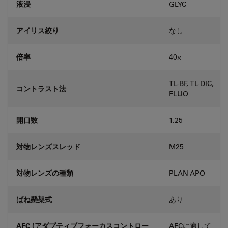
液浸
GLYC
アイリス絞り
なし
倍率
40⨉
TL-BF, TL-DIC,
コントラスト法
FLUO
開口数
1.25
対物レンズスレッド
M25
対物レンズの種類
PLAN APO
ばね懸架式
あり
AFC (アダプティブフォーカスコントロー
AFCに適して