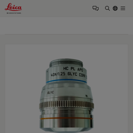
Leica Microsystems Logo
Togg
検索用語を