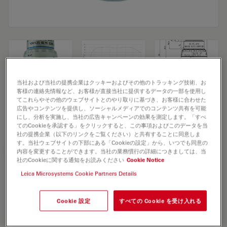
当社および当社の提携企業はクッキーおよびその他のトラッキング技術、お
客様の連絡先情報など、お客様が直接当社に提供するデータの一部を使用し
Microscope Objective HC PL APO 40x/1,25
てこれらやその他のウェブサイトとのやり取りに基づき、お客様に合わせた
広告やコンテンツを提供し、ソーシャルメディアでのコンテンツ共有を可能
GLYC CORR CS2
にし、分析を実施し、当社の広告キャンペーンの効果を測定します。「すべ
てのCookieを承認する」をクリックすると、この事項およびこのデータを当
社の提携企業（以下のリンクをご覧ください）と共有することに同意しま
す。当社ウェブサイトの下部にある「Cookieの設定」から、いつでも同意の
見積依頼
内容を変更することができます。当社の業務慣行の詳細につきましては、当
社のCookieに関する通知をお読みください
Cookie Notice
Leica Microsystems Cookie Partners Details
Discover the perfect solution. Explore
our
Objective Finder
, compare
Cookie 設定
すべての Cookie を受け入れる
alternatives, and find the best fit for
your needs.