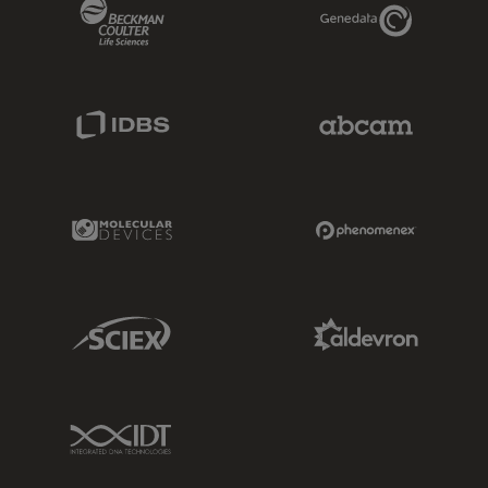
Beckman Coulter Link
Genedata Link
IDBS Link
Abcam Limited
Molecular Devices Link
Phenomenex L
Sciex Link
Aldevron Link
IDT Link