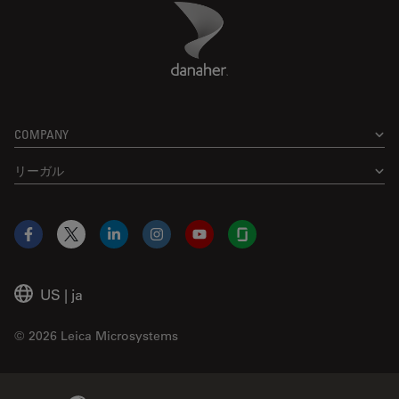
Danaher Logo
Footer
COMPANY
リーガル
Facebook
X
LinkedIn
Instagram
YouTube
Glassdoor
US
|
ja
© 2026 Leica Microsystems