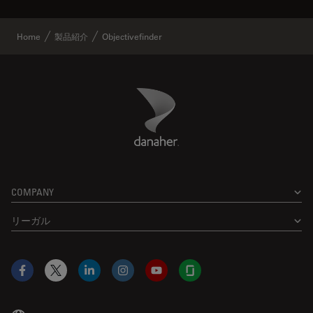
Home
製品紹介
Objectivefinder
Danaher Logo
Footer
COMPANY
リーガル
Facebook
X
LinkedIn
Instagram
YouTube
Glassdoor