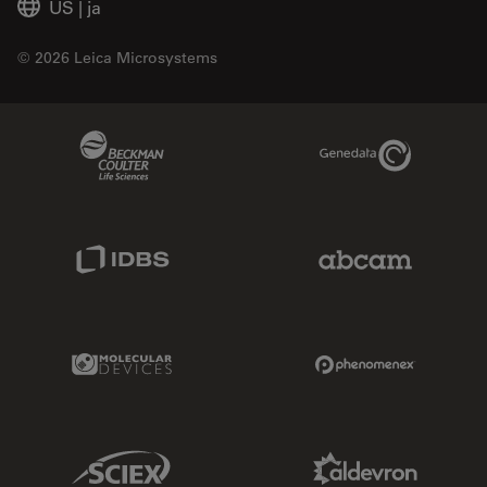
US
|
ja
© 2026 Leica Microsystems
Beckman Coulter Link
Genedata Link
IDBS Link
Abcam Limited
Molecular Devices Link
Phenomenex L
Sciex Link
Aldevron Link