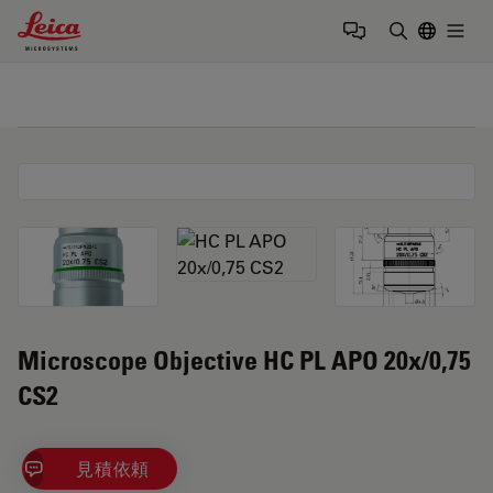
Leica Microsystems Logo
Togg
検索用語を
Microscope Objective HC PL APO 20x/0,75
CS2
見積依頼