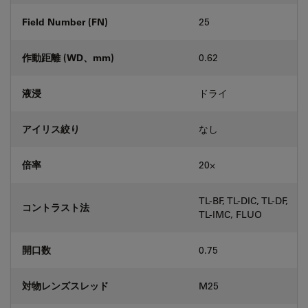
Field Number (FN)
25
作動距離 (WD、mm)
0.62
液浸
ドライ
アイリス絞り
なし
倍率
20⨉
TL-BF, TL-DIC, TL-DF,
コントラスト法
TL-IMC, FLUO
開口数
0.75
対物レンズスレッド
M25