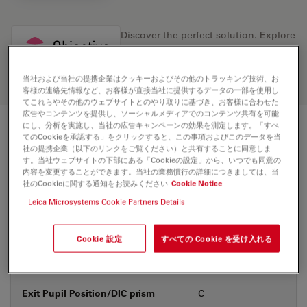
Discover the perfect solution. Explore
our
Objective Finder
, compare
alternatives, and find the best fit for
your needs.
当社および当社の提携企業はクッキーおよびその他のトラッキング技術、お
客様の連絡先情報など、お客様が直接当社に提供するデータの一部を使用し
てこれらやその他のウェブサイトとのやり取りに基づき、お客様に合わせた
広告やコンテンツを提供し、ソーシャルメディアでのコンテンツ共有を可能
にし、分析を実施し、当社の広告キャンペーンの効果を測定します。「すべ
技術仕様
てのCookieを承認する」をクリックすると、この事項およびこのデータを当
社の提携企業（以下のリンクをご覧ください）と共有することに同意しま
す。当社ウェブサイトの下部にある「Cookieの設定」から、いつでも同意の
内容を変更することができます。当社の業務慣行の詳細につきましては、当
社のCookieに関する通知をお読みください
Cookie Notice
製品番号
11506517
Leica Microsystems Cookie Partners Details
補正環 (CORR)
-
Cookie 設定
すべての Cookie を受け入れる
カバーガラス
あり
Exit Pupil Position/DIC prism
C