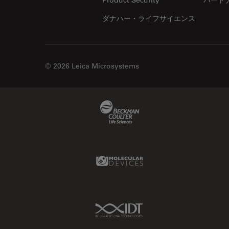
ダナハー・ライフサイエンス
© 2026 Leica Microsystems
Beckman Coulter Link
Molecular Devices Link
IDT Link