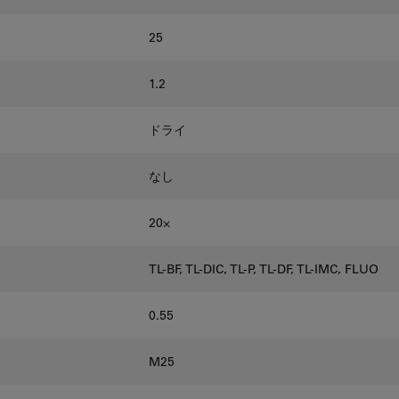
25
1.2
ドライ
なし
20⨉
TL-BF, TL-DIC, TL-P, TL-DF, TL-IMC, FLUO
0.55
M25