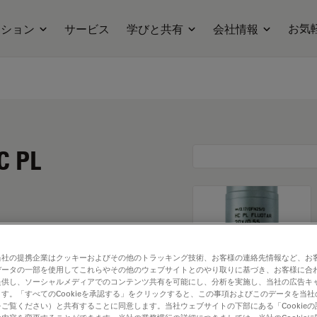
お気
ーション
サービス
学びと共有
会社情報
C PL
当社の提携企業はクッキーおよびその他のトラッキング技術、お客様の連絡先情報など、お
データの一部を使用してこれらやその他のウェブサイトとのやり取りに基づき、お客様に合
提供し、ソーシャルメディアでのコンテンツ共有を可能にし、分析を実施し、当社の広告キ
す。「すべてのCookieを承認する」をクリックすると、この事項およびこのデータを当
ご覧ください）と共有することに同意します。当社ウェブサイトの下部にある「Cookie
. Explore our
Objective