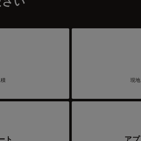
ださい
見積
現地
ート
アプ