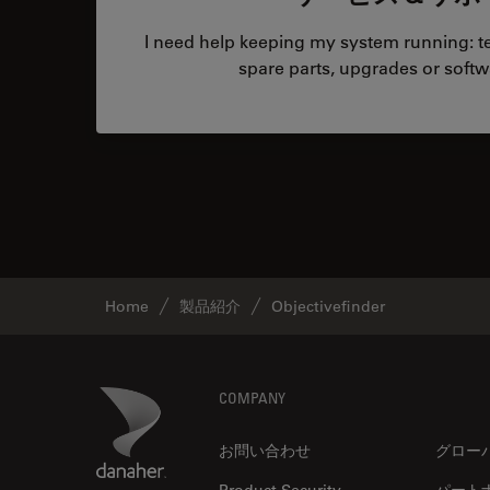
I need help keeping my system running: tec
spare parts, upgrades or softw
Home
製品紹介
Objectivefinder
Footer
Danaher Logo
COMPANY
お問い合わせ
グロー
Product Security
パート