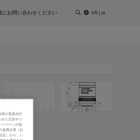
軽にお問い合わせください
US
|
ja
検索用語を入力
客様が直接当社
わせた広告やコ
ャンペーンの効
社の提携企業（以
の設定」から、い