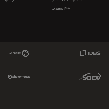
Cookie 設定
Genedata Link
IDBS Link
Phenomenex Link
Sciex Link