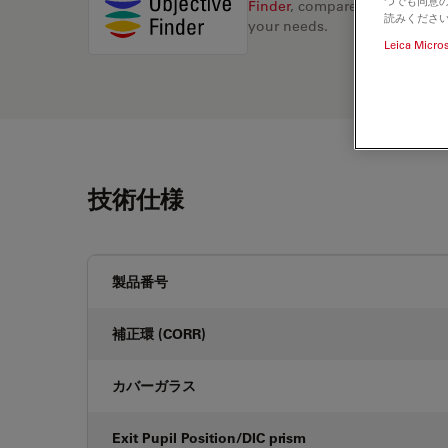
つでも同意の
Finder
, compare alternatives, 
読みくださ
your needs.
Leica Micro
技術仕様
製品番号
補正環 (CORR)
カバーガラス
Exit Pupil Position/DIC prism