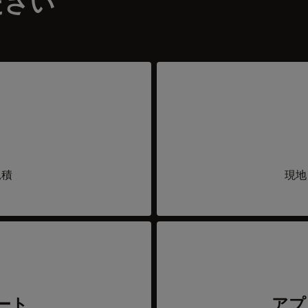
ださい
見積
現地
ート
アプ