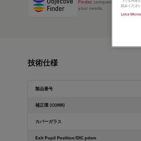
つでも同意の
Finder
, compare alternatives, 
読みくださ
your needs.
Leica Micro
技術仕様
製品番号
補正環 (CORR)
カバーガラス
Exit Pupil Position/DIC prism