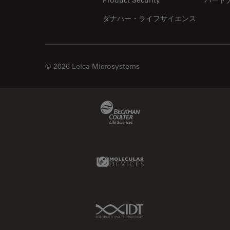
ダナハー・ライフサイエンス
© 2026 Leica Microsystems
Beckman Coulter Link
Molecular Devices Link
IDT Link