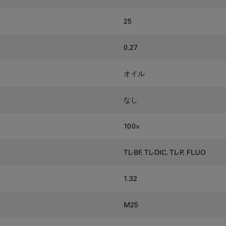
25
0.27
オイル
なし
100⨉
TL-BF, TL-DIC, TL-P, FLUO
1.32
M25