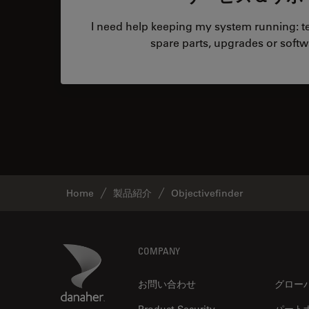
I need help keeping my system running: tec
spare parts, upgrades or softw
Home
製品紹介
Objectivefinder
Footer
Danaher Logo
COMPANY
お問い合わせ
グロー
Product Security
パート