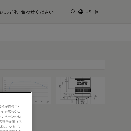
軽にお問い合わせください
US
|
ja
検索用語を入力
客様が直接当社
わせた広告やコ
ャンペーンの効
社の提携企業（以
の設定」から、い