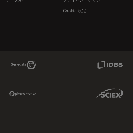
Cookie 設定
Genedata Link
IDBS Link
Phenomenex Link
Sciex Link