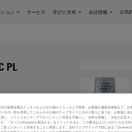
お気
ーション
サービス
学びと共有
会社情報
C PL
当社の提携企業はクッキーおよびその他のトラッキング技術、お客様の連絡先情報など、お
データの一部を使用してこれらやその他のウェブサイトとのやり取りに基づき、お客様に合
提供し、ソーシャルメディアでのコンテンツ共有を可能にし、分析を実施し、当社の広告キ
す。「すべてのCookieを承認する」をクリックすると、この事項およびこのデータを当
ご覧ください）と共有することに同意します。当社ウェブサイトの下部にある「Cookie
. Explore our
Objective