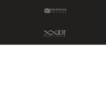
Molecular Devices Link
IDT Link