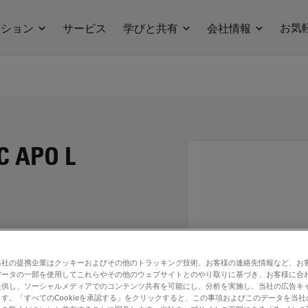
お気
ーション
サービス
学びと共有
会社情報
C APO L
当社の提携企業はクッキーおよびその他のトラッキング技術、お客様の連絡先情報など、お
データの一部を使用してこれらやその他のウェブサイトとのやり取りに基づき、お客様に合
提供し、ソーシャルメディアでのコンテンツ共有を可能にし、分析を実施し、当社の広告キ
す。「すべてのCookieを承認する」をクリックすると、この事項およびこのデータを当
. Explore our
Objective