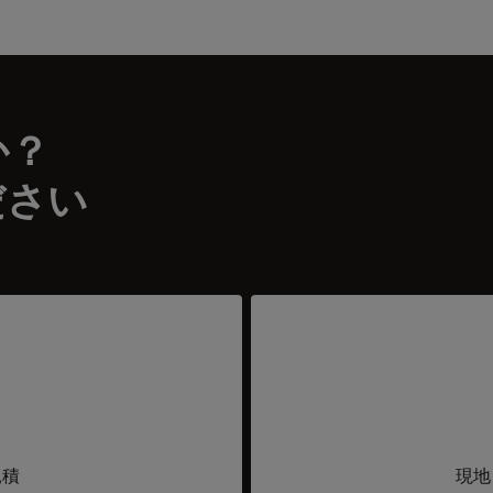
か？
ださい
見積
現地