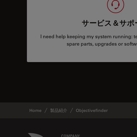
サービス＆サポ
I need help keeping my system running: tec
spare parts, upgrades or softw
Home
製品紹介
Objectivefinder
Danaher Logo
COMPANY