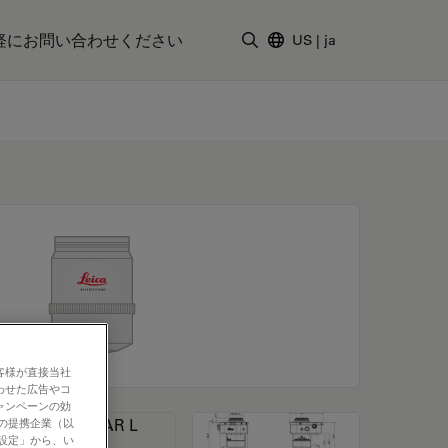
軽にお問い合わせください
US
|
ja
検索用語を入力
客様が直接当社
わせた広告やコ
ャンペーンの効
社の提携企業（以
の設定」から、い