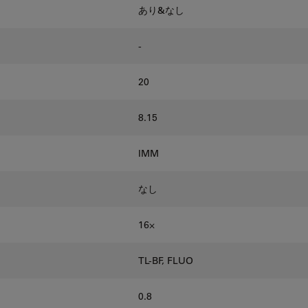
あり&なし
-
20
8.15
IMM
なし
16⨉
TL-BF, FLUO
0.8