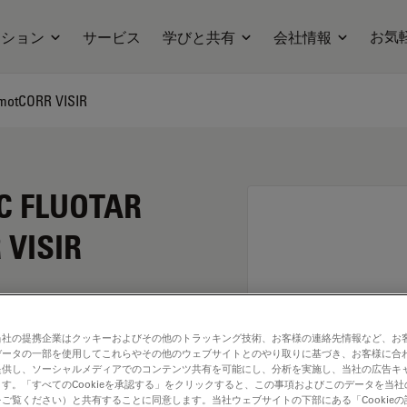
お気
ーション
サービス
学びと共有
会社情報
 motCORR VISIR
HC FLUOTAR
 VISIR
当社の提携企業はクッキーおよびその他のトラッキング技術、お客様の連絡先情報など、お
データの一部を使用してこれらやその他のウェブサイトとのやり取りに基づき、お客様に合
提供し、ソーシャルメディアでのコンテンツ共有を可能にし、分析を実施し、当社の広告キ
す。「すべてのCookieを承認する」をクリックすると、この事項およびこのデータを当
. Explore our
Objective
ご覧ください）と共有することに同意します。当社ウェブサイトの下部にある「Cookie