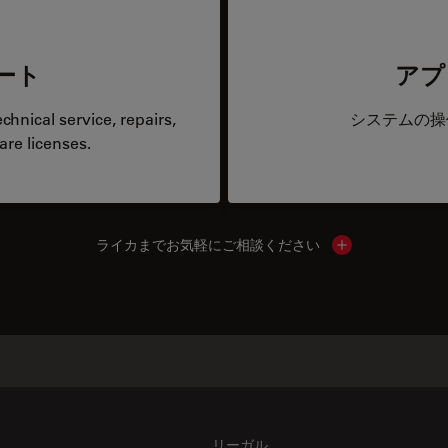
ート
アプ
hnical service, repairs,
システムの操
are licenses.
ライカまでお気軽にご相談ください
Show local cont
リーガル