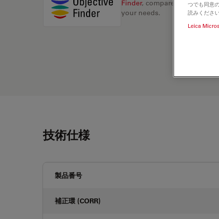
Finder
, compare alternatives, 
つでも同意の
your needs.
読みくださ
Leica Micro
技術仕様
製品番号
補正環 (CORR)