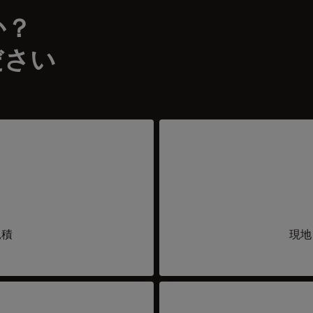
か？
ださい
見積
現地