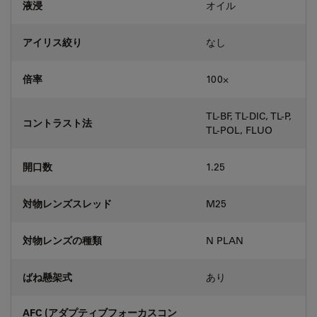
液浸
オイル
アイリス絞り
なし
倍率
100⨉
TL-BF, TL-DIC, TL-P,
コントラスト法
TL-POL, FLUO
開口数
1.25
対物レンズスレッド
M25
対物レンズの種類
N PLAN
ばね懸架式
あり
AFC (アダプティブフォーカスコン