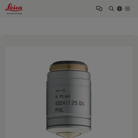
Leica Microsystems Logo
Togg
検索用語を