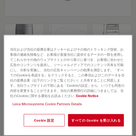
当社および当社の提携企業はクッキーおよびその他のトラッキング技術、お
客様の連絡先情報など、お客様が直接当社に提供するデータの一部を使用し
Microscope Objective N PLAN 100x/1,25
てこれらやその他のウェブサイトとのやり取りに基づき、お客様に合わせた
広告やコンテンツを提供し、ソーシャルメディアでのコンテンツ共有を可能
OIL POL
にし、分析を実施し、当社の広告キャンペーンの効果を測定します。「すべ
てのCookieを承認する」をクリックすると、この事項およびこのデータを当
社の提携企業（以下のリンクをご覧ください）と共有することに同意しま
す。当社ウェブサイトの下部にある「Cookieの設定」から、いつでも同意の
見積依頼
内容を変更することができます。当社の業務慣行の詳細につきましては、当
社のCookieに関する通知をお読みください
Cookie Notice
Leica Microsystems Cookie Partners Details
Discover the perfect solution. Explore
our
Objective Finder
, compare
Cookie 設定
すべての Cookie を受け入れる
alternatives, and find the best fit for
your needs.