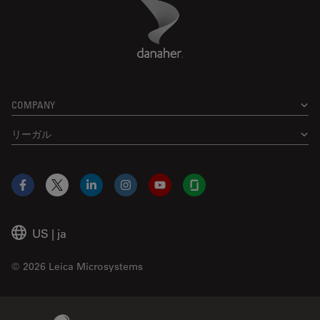
Danaher Logo
Footer
COMPANY
リーガル
Facebook
X
LinkedIn
Instagram
YouTube
Glassdoor
US
|
ja
© 2026 Leica Microsystems