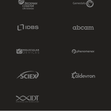
Beckman Coulter Link
Genedata Link
IDBS Link
Abcam Limited
Molecular Devices Link
Phenomenex L
Sciex Link
Aldevron Link
IDT Link