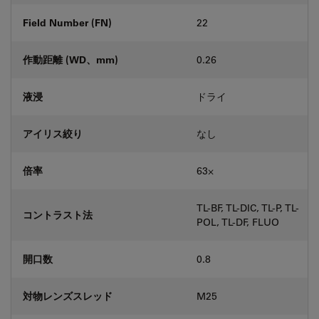
Field Number (FN)
22
作動距離 (WD、mm)
0.26
液浸
ドライ
アイリス絞り
なし
倍率
63⨉
TL-BF, TL-DIC, TL-P, TL-
コントラスト法
POL, TL-DF, FLUO
開口数
0.8
対物レンズスレッド
M25