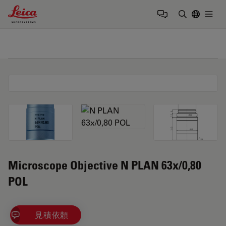
Leica Microsystems Logo
Togg
検索用語を
Microscope Objective N PLAN 63x/0,80
POL
見積依頼