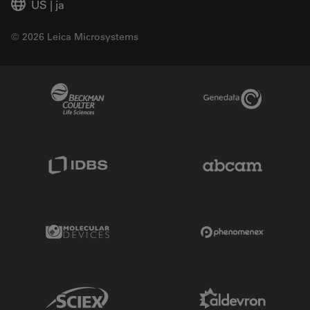
US
|
ja
© 2026 Leica Microsystems
Beckman Coulter Link
Genedata Link
IDBS Link
Abcam Limited
Molecular Devices Link
Phenomenex L
Sciex Link
Aldevron Link