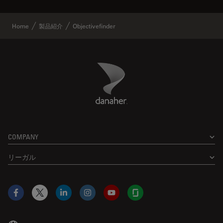
Home
製品紹介
Objectivefinder
Danaher Logo
Footer
COMPANY
リーガル
Facebook
X
LinkedIn
Instagram
YouTube
Glassdoor