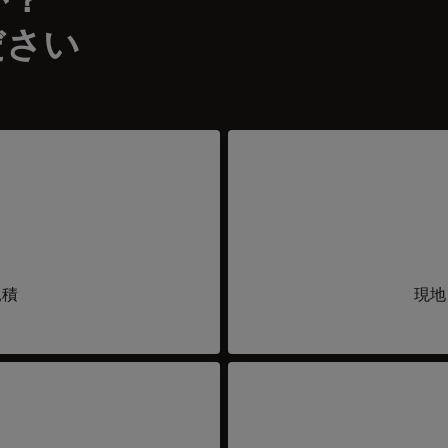
ださい
見積
現地