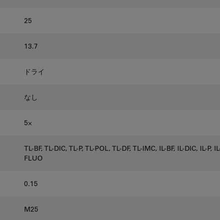
25
13.7
ドライ
なし
5⨉
TL-BF, TL-DIC, TL-P, TL-POL, TL-DF, TL-IMC, IL-BF, IL-DIC, IL-P, I
FLUO
0.15
M25