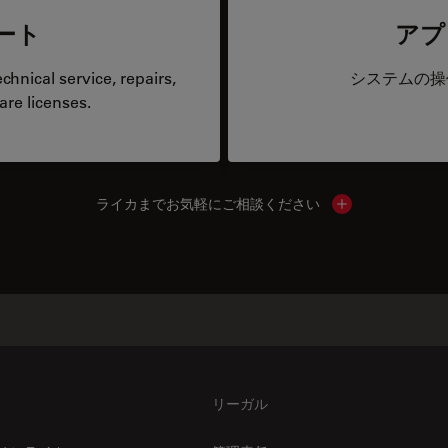
ート
アプ
hnical service, repairs,
システムの操
are licenses.
ライカまでお気軽にご相談ください
Show local cont
リーガル