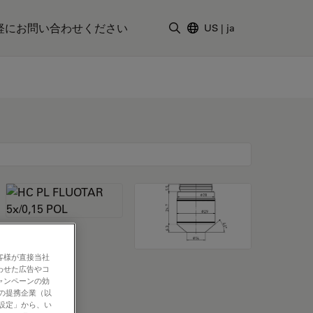
軽にお問い合わせください
US
|
ja
検索用語を入力
客様が直接当社
わせた広告やコ
ャンペーンの効
社の提携企業（以
の設定」から、い