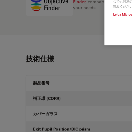
つでも同意の
Finder
, compare alternatives, 
読みくださ
your needs.
Leica Micro
技術仕様
製品番号
補正環 (CORR)
カバーガラス
Exit Pupil Position/DIC prism