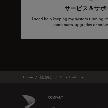
サービス＆サポ
I need help keeping my system running: tec
spare parts, upgrades or softw
Home
製品紹介
Objectivefinder
Footer
Danaher Logo
COMPANY