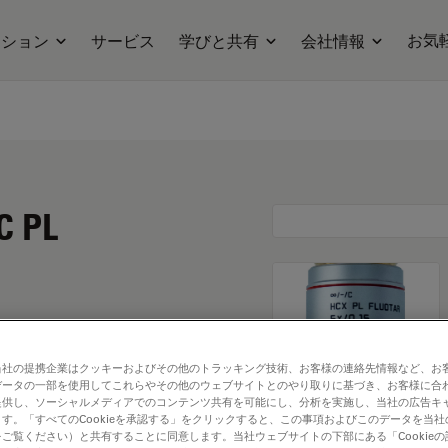
お気
ーション
サービス
学びと共有
会社情報
C PL
当社の提携企業はクッキーおよびその他のトラッキング技術、お客様の連絡先情報など、お
データの一部を使用してこれらやその他のウェブサイトとのやり取りに基づき、お客様に合
提供し、ソーシャルメディアでのコンテンツ共有を可能にし、分析を実施し、当社の広告キ
す。「すべてのCookieを承認する」をクリックすると、この事項およびこのデータを当
. Explore our
Objective
ご覧ください）と共有することに同意します。当社ウェブサイトの下部にある「Cookie