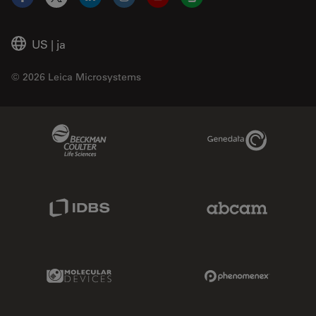
Facebook
X
LinkedIn
Instagram
YouTube
Glassdoor
US
|
ja
© 2026 Leica Microsystems
Beckman Coulter Link
Genedata Link
IDBS Link
Abcam Limited
Molecular Devices Link
Phenomenex L