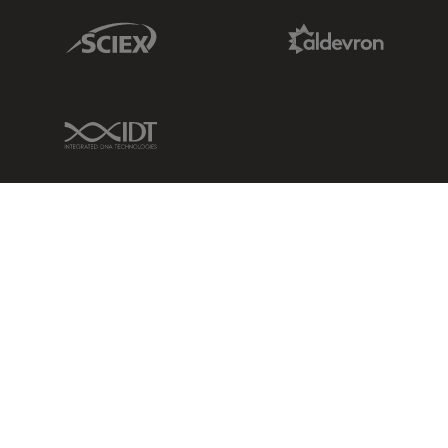
Sciex Link
Aldevron Link
IDT Link