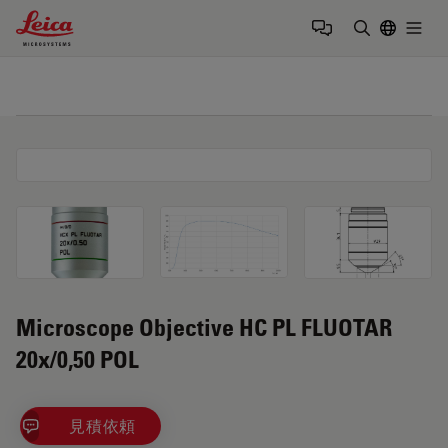
Leica Microsystems Logo
Togg
検索用語を
Microscope Objective HC PL FLUOTAR
20x/0,50 POL
見積依頼