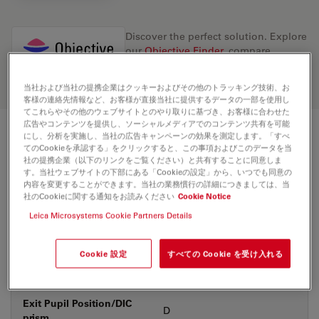
Discover the perfect solution. Explore
our
Objective Finder
, compare
alternatives, and find the best fit for
your needs.
当社および当社の提携企業はクッキーおよびその他のトラッキング技術、お
客様の連絡先情報など、お客様が直接当社に提供するデータの一部を使用し
てこれらやその他のウェブサイトとのやり取りに基づき、お客様に合わせた
広告やコンテンツを提供し、ソーシャルメディアでのコンテンツ共有を可能
にし、分析を実施し、当社の広告キャンペーンの効果を測定します。「すべ
技術仕様
てのCookieを承認する」をクリックすると、この事項およびこのデータを当
社の提携企業（以下のリンクをご覧ください）と共有することに同意しま
す。当社ウェブサイトの下部にある「Cookieの設定」から、いつでも同意の
内容を変更することができます。当社の業務慣行の詳細につきましては、当
製品番号
11556068
社のCookieに関する通知をお読みください
Cookie Notice
Leica Microsystems Cookie Partners Details
補正環 (CORR)
-
Cookie 設定
すべての Cookie を受け入れる
カバーガラス
なし
Exit Pupil Position/DIC
D
prism