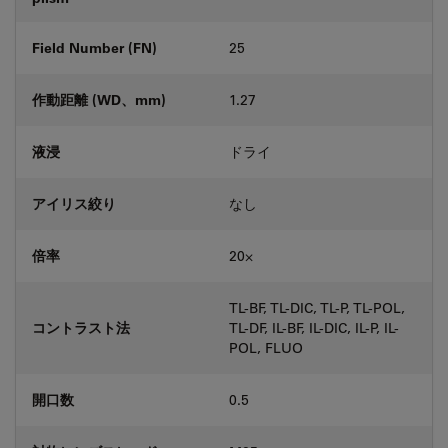
Field Number (FN)
25
作動距離 (WD、mm)
1.27
液浸
ドライ
アイリス絞り
なし
倍率
20⨉
TL-BF, TL-DIC, TL-P, TL-POL,
コントラスト法
TL-DF, IL-BF, IL-DIC, IL-P, IL-
POL, FLUO
開口数
0.5