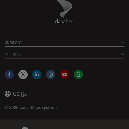
Danaher Logo
Footer
COMPANY
リーガル
Facebook
X
LinkedIn
Instagram
YouTube
Glassdoor
US
|
ja
© 2026 Leica Microsystems