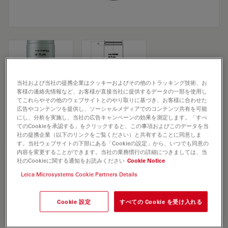
当社および当社の提携企業はクッキーおよびその他のトラッキング技術、お
客様の連絡先情報など、お客様が直接当社に提供するデータの一部を使用し
Microscope Objective HI PLAN 20x/0,40
てこれらやその他のウェブサイトとのやり取りに基づき、お客様に合わせた
広告やコンテンツを提供し、ソーシャルメディアでのコンテンツ共有を可能
POL
にし、分析を実施し、当社の広告キャンペーンの効果を測定します。「すべ
てのCookieを承認する」をクリックすると、この事項およびこのデータを当
社の提携企業（以下のリンクをご覧ください）と共有することに同意しま
す。当社ウェブサイトの下部にある「Cookieの設定」から、いつでも同意の
見積依頼
内容を変更することができます。当社の業務慣行の詳細につきましては、当
社のCookieに関する通知をお読みください
Cookie Notice
Leica Microsystems Cookie Partners Details
Discover the perfect solution. Explore
our
Objective Finder
, compare
Cookie 設定
すべての Cookie を受け入れる
alternatives, and find the best fit for
your needs.