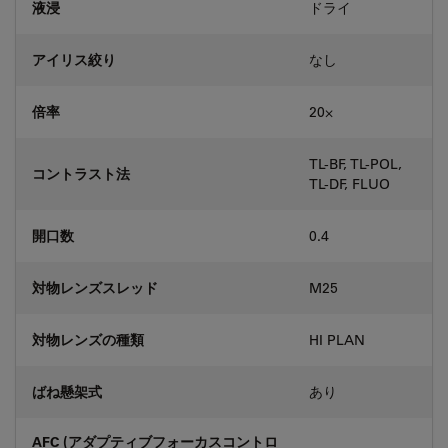
液浸
ドライ
アイリス絞り
なし
倍率
20⨉
TL-BF, TL-POL,
コントラスト法
TL-DF, FLUO
開口数
0.4
対物レンズスレッド
M25
対物レンズの種類
HI PLAN
ばね懸架式
あり
AFC (アダプティブフォーカスコントロ