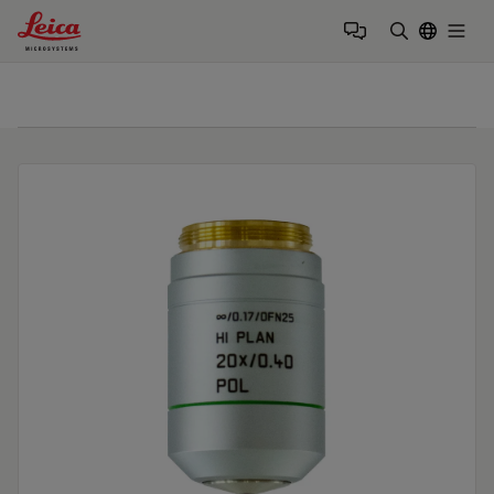
Leica Microsystems Logo
Togg
検索用語を