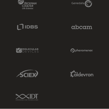
Beckman Coulter Link
Genedata Link
IDBS Link
Abcam Limited
Molecular Devices Link
Phenomenex L
Sciex Link
Aldevron Link
IDT Link