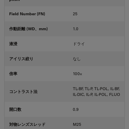
Field Number (FN)
25
作動距離 (WD、mm)
1.0
液浸
ドライ
アイリス絞り
なし
倍率
100⨉
TL-BF, TL-P, TL-POL, IL-BF,
コントラスト法
IL-DIC, IL-P, IL-POL, FLUO
開口数
0.9
対物レンズスレッド
M25