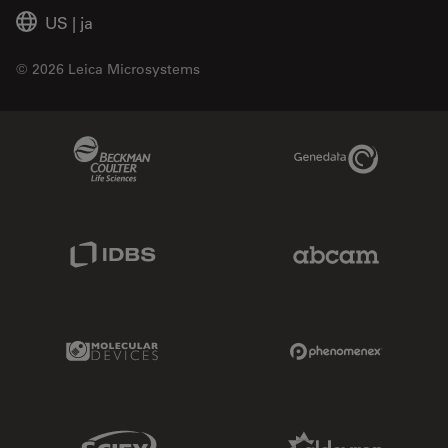
US
|
ja
© 2026 Leica Microsystems
Beckman Coulter Link
Genedata Link
IDBS Link
Abcam Limited
Molecular Devices Link
Phenomenex L
Sciex Link
Aldevron Link