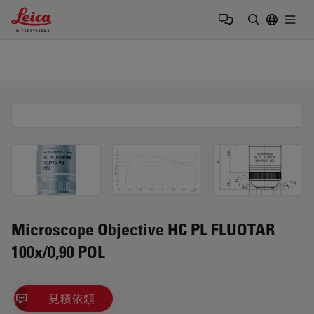
Leica Microsystems Logo
Togg
検索用語を
Microscope Objective HC PL FLUOTAR
100x/0,90 POL
見積依頼