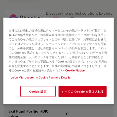
Discover the perfect solution. Explore
our
Objective Finder
, compare
alternatives, and find the best fit for
your needs.
当社および当社の提携企業はクッキーおよびその他のトラッキング技術、お
客様の連絡先情報など、お客様が直接当社に提供するデータの一部を使用し
てこれらやその他のウェブサイトとのやり取りに基づき、お客様に合わせた
広告やコンテンツを提供し、ソーシャルメディアでのコンテンツ共有を可能
にし、分析を実施し、当社の広告キャンペーンの効果を測定します。「すべ
技術仕様
てのCookieを承認する」をクリックすると、この事項およびこのデータを当
社の提携企業（以下のリンクをご覧ください）と共有することに同意しま
す。当社ウェブサイトの下部にある「Cookieの設定」から、いつでも同意の
内容を変更することができます。当社の業務慣行の詳細につきましては、当
社のCookieに関する通知をお読みください
Cookie Notice
製品番号
11556079
Leica Microsystems Cookie Partners Details
補正環 (CORR)
-
Cookie 設定
すべての Cookie を受け入れる
カバーガラス
なし
Exit Pupil Position/DIC
C
prism