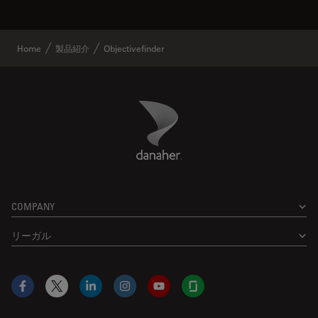
Home
製品紹介
Objectivefinder
Danaher Logo
Footer
COMPANY
リーガル
Facebook
X
LinkedIn
Instagram
YouTube
Glassdoor