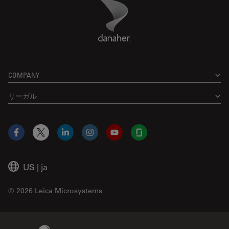
Danaher Logo
Footer
COMPANY
リーガル
Facebook
X
LinkedIn
Instagram
YouTube
Glassdoor
US
|
ja
© 2026 Leica Microsystems