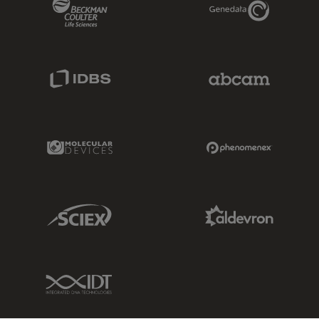
Beckman Coulter Link
Genedata Link
IDBS Link
Abcam Limited
Molecular Devices Link
Phenomenex L
Sciex Link
Aldevron Link
IDT Link