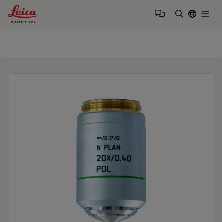
Leica Microsystems Logo
Togg
検索用語を