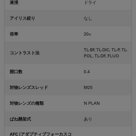
液浸
ドライ
アイリス絞り
なし
倍率
20⨉
TL-BF, TL-DIC, TL-P, TL-
コントラスト法
POL, TL-DF, FLUO
開口数
0.4
対物レンズスレッド
M25
対物レンズの種類
N PLAN
ばね懸架式
あり
AFC (アダプティブフォーカスコ