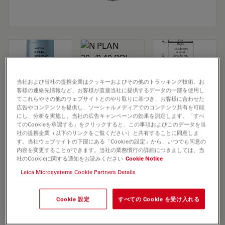
当社および当社の提携企業はクッキーおよびその他のトラッキング技術、お
客様の連絡先情報など、お客様が直接当社に提供するデータの一部を使用し
Microscope Objective N PLAN 20x/0,40
てこれらやその他のウェブサイトとのやり取りに基づき、お客様に合わせた
広告やコンテンツを提供し、ソーシャルメディアでのコンテンツ共有を可能
POL
にし、分析を実施し、当社の広告キャンペーンの効果を測定します。「すべ
てのCookieを承認する」をクリックすると、この事項およびこのデータを当
社の提携企業（以下のリンクをご覧ください）と共有することに同意しま
す。当社ウェブサイトの下部にある「Cookieの設定」から、いつでも同意の
見積依頼
内容を変更することができます。当社の業務慣行の詳細につきましては、当
社のCookieに関する通知をお読みください
Cookie Notice
Leica Microsystems Cookie Partners Details
Discover the perfect solution. Explore
our
Objective Finder
, compare
Cookie 設定
すべての Cookie を受け入れる
alternatives, and find the best fit for
your needs.