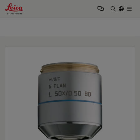
Leica Microsystems Logo
Togg
検索用語を