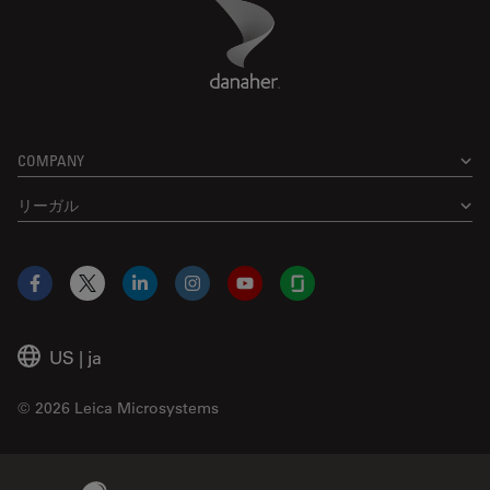
Danaher Logo
Footer
COMPANY
リーガル
Facebook
X
LinkedIn
Instagram
YouTube
Glassdoor
US
|
ja
© 2026 Leica Microsystems