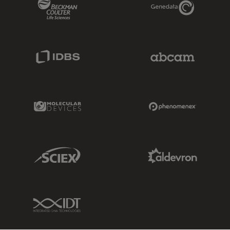
Beckman Coulter Link
Genedata Link
IDBS Link
Abcam Limited
Molecular Devices Link
Phenomenex L
Sciex Link
Aldevron Link
IDT Link