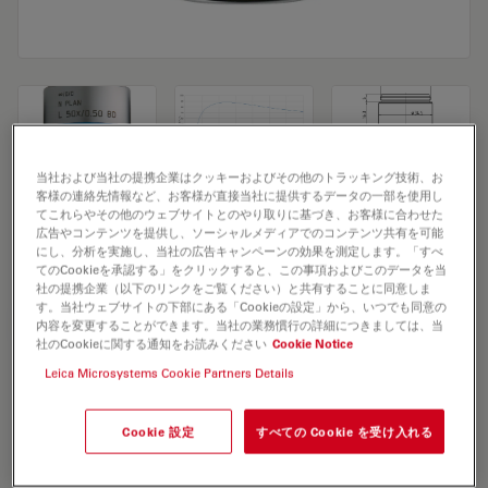
当社および当社の提携企業はクッキーおよびその他のトラッキング技術、お
客様の連絡先情報など、お客様が直接当社に提供するデータの一部を使用し
Microscope Objective N PLAN L 50x/0,50
てこれらやその他のウェブサイトとのやり取りに基づき、お客様に合わせた
広告やコンテンツを提供し、ソーシャルメディアでのコンテンツ共有を可能
BD
にし、分析を実施し、当社の広告キャンペーンの効果を測定します。「すべ
てのCookieを承認する」をクリックすると、この事項およびこのデータを当
社の提携企業（以下のリンクをご覧ください）と共有することに同意しま
す。当社ウェブサイトの下部にある「Cookieの設定」から、いつでも同意の
見積依頼
内容を変更することができます。当社の業務慣行の詳細につきましては、当
社のCookieに関する通知をお読みください
Cookie Notice
Leica Microsystems Cookie Partners Details
Discover the perfect solution. Explore
our
Objective Finder
, compare
Cookie 設定
すべての Cookie を受け入れる
alternatives, and find the best fit for
your needs.