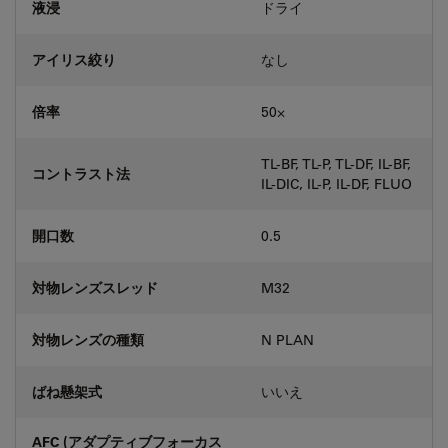
液浸
ドライ
アイリス絞り
なし
倍率
50⨉
TL-BF, TL-P, TL-DF, IL-BF,
コントラスト法
IL-DIC, IL-P, IL-DF, FLUO
開口数
0.5
対物レンズスレッド
M32
対物レンズの種類
N PLAN
ばね懸架式
いいえ
AFC (アダプティブフォーカス