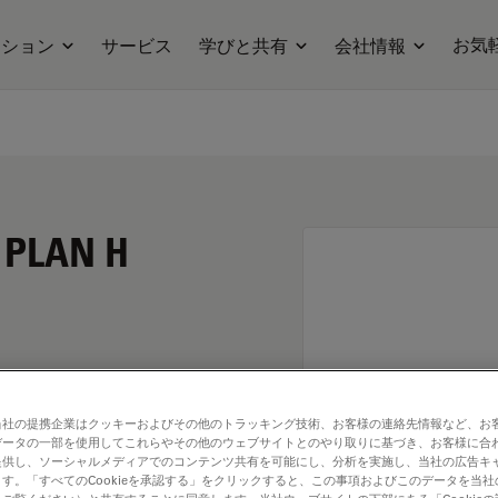
お気
ーション
サービス
学びと共有
会社情報
N PLAN H
当社の提携企業はクッキーおよびその他のトラッキング技術、お客様の連絡先情報など、お
データの一部を使用してこれらやその他のウェブサイトとのやり取りに基づき、お客様に合
提供し、ソーシャルメディアでのコンテンツ共有を可能にし、分析を実施し、当社の広告キ
す。「すべてのCookieを承認する」をクリックすると、この事項およびこのデータを当
. Explore our
Objective