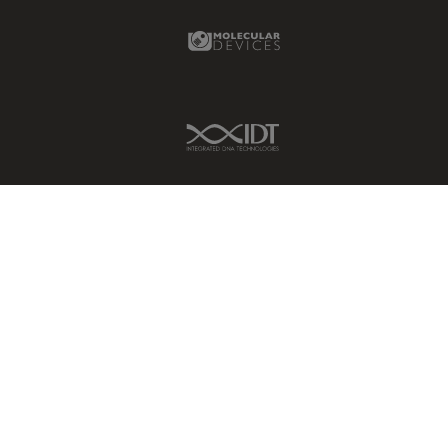
Molecular Devices Link
IDT Link