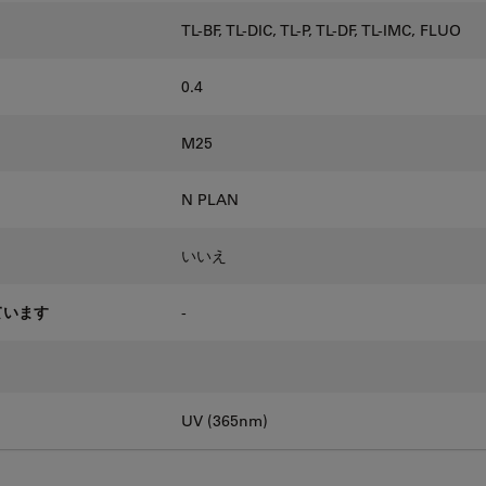
TL-BF, TL-DIC, TL-P, TL-DF, TL-IMC, FLUO
0.4
M25
N PLAN
いいえ
ています
-
UV (365nm)