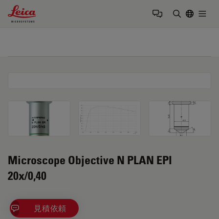
Leica Microsystems Logo
Togg
検索用語を
Microscope Objective N PLAN EPI
20x/0,40
見積依頼