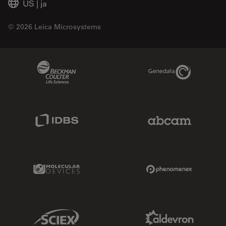
US
|
ja
© 2026 Leica Microsystems
Beckman Coulter Link
Genedata Link
IDBS Link
Abcam Limited
Molecular Devices Link
Phenomenex L
Sciex Link
Aldevron Link