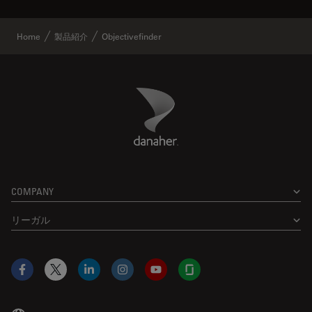
Home
製品紹介
Objectivefinder
Danaher Logo
Footer
COMPANY
リーガル
Facebook
X
LinkedIn
Instagram
YouTube
Glassdoor