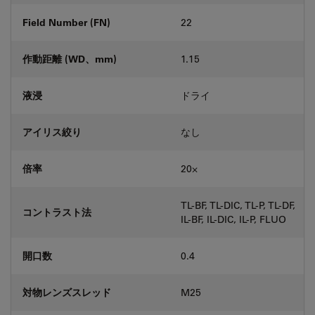
Field Number (FN)
22
作動距離 (WD、mm)
1.15
液浸
ドライ
アイリス絞り
なし
倍率
20⨉
TL-BF, TL-DIC, TL-P, TL-DF,
コントラスト法
IL-BF, IL-DIC, IL-P, FLUO
開口数
0.4
対物レンズスレッド
M25