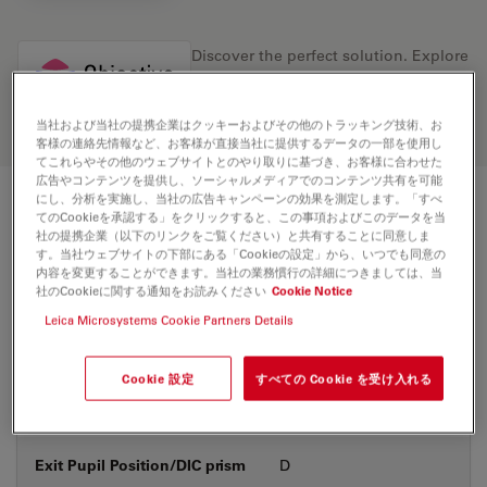
Discover the perfect solution. Explore
our
Objective Finder
, compare
alternatives, and find the best fit for
your needs.
当社および当社の提携企業はクッキーおよびその他のトラッキング技術、お
客様の連絡先情報など、お客様が直接当社に提供するデータの一部を使用し
てこれらやその他のウェブサイトとのやり取りに基づき、お客様に合わせた
広告やコンテンツを提供し、ソーシャルメディアでのコンテンツ共有を可能
にし、分析を実施し、当社の広告キャンペーンの効果を測定します。「すべ
技術仕様
てのCookieを承認する」をクリックすると、この事項およびこのデータを当
社の提携企業（以下のリンクをご覧ください）と共有することに同意しま
す。当社ウェブサイトの下部にある「Cookieの設定」から、いつでも同意の
内容を変更することができます。当社の業務慣行の詳細につきましては、当
社のCookieに関する通知をお読みください
Cookie Notice
製品番号
11566066
Leica Microsystems Cookie Partners Details
補正環 (CORR)
-
Cookie 設定
すべての Cookie を受け入れる
カバーガラス
なし
Exit Pupil Position/DIC prism
D