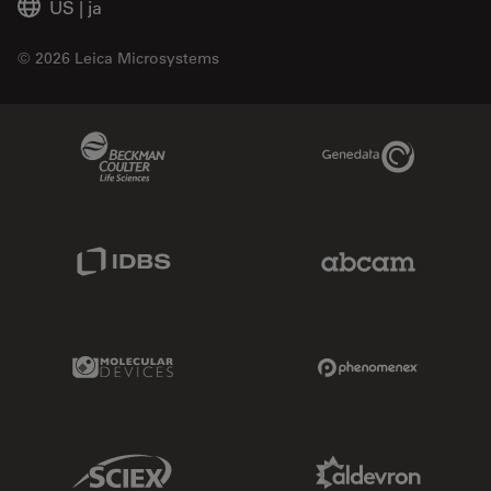
US
|
ja
© 2026 Leica Microsystems
Beckman Coulter Link
Genedata Link
IDBS Link
Abcam Limited
Molecular Devices Link
Phenomenex L
Sciex Link
Aldevron Link