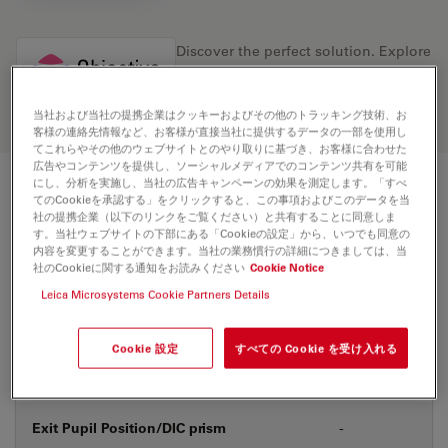
Discover the perfect solution. Explore
our
Objective Finder
, compare
alternatives, and find the best fit for
your needs.
当社および当社の提携企業はクッキーおよびその他のトラッキング技術、お
客様の連絡先情報など、お客様が直接当社に提供するデータの一部を使用し
てこれらやその他のウェブサイトとのやり取りに基づき、お客様に合わせた
広告やコンテンツを提供し、ソーシャルメディアでのコンテンツ共有を可能
にし、分析を実施し、当社の広告キャンペーンの効果を測定します。「すべ
技術仕様
てのCookieを承認する」をクリックすると、この事項およびこのデータを当
社の提携企業（以下のリンクをご覧ください）と共有することに同意しま
す。当社ウェブサイトの下部にある「Cookieの設定」から、いつでも同意の
内容を変更することができます。当社の業務慣行の詳細につきましては、当
社のCookieに関する通知をお読みください
Cookie Notice
製品番号
11566069
Leica Microsystems Cookie Partners Details
補正環 (CORR)
-
Cookie 設定
すべての Cookie を受け入れる
カバーガラス
あり&なし
Exit Pupil Position/DIC prism
-