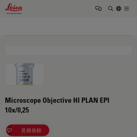
Leica Microsystems Logo
Togg
検索用語を
Microscope Objective HI PLAN EPI
10x/0,25
見積依頼