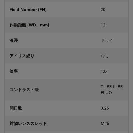
Field Number (FN)
20
作動距離 (WD、mm)
12
液浸
ドライ
アイリス絞り
なし
倍率
10⨉
TL-BF, IL-BF,
コントラスト法
FLUO
開口数
0.25
対物レンズスレッド
M25