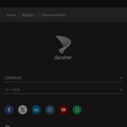
Home
製品紹介
Objectivefinder
Danaher Logo
Footer
COMPANY
リーガル
Facebook
X
LinkedIn
Instagram
YouTube
Glassdoor