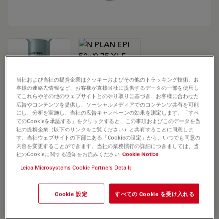
当社および当社の提携企業はクッキーおよびその他のトラッキング技術、お
客様の連絡先情報など、お客様が直接当社に提供するデータの一部を使用し
Microscope Objective N PLAN EPI
てこれらやその他のウェブサイトとのやり取りに基づき、お客様に合わせた
広告やコンテンツを提供し、ソーシャルメディアでのコンテンツ共有を可能
50x/0,75 XLF
にし、分析を実施し、当社の広告キャンペーンの効果を測定します。「すべ
てのCookieを承認する」をクリックすると、この事項およびこのデータを当
社の提携企業（以下のリンクをご覧ください）と共有することに同意しま
す。当社ウェブサイトの下部にある「Cookieの設定」から、いつでも同意の
見積依頼
内容を変更することができます。当社の業務慣行の詳細につきましては、当
社のCookieに関する通知をお読みください
Cookie Notice
Leica Microsystems Cookie Partners Details
Discover the perfect solution. Explore
our
Objective Finder
, compare
Cookie 設定
すべての Cookie を受け入れる
alternatives, and find the best fit for
your needs.