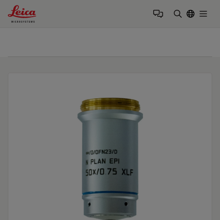
Leica Microsystems Logo
Togg
検索用語を