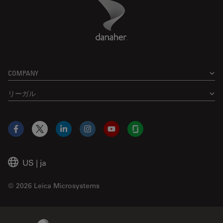
Danaher Logo
Footer
COMPANY
リーガル
Facebook
X
LinkedIn
Instagram
YouTube
Glassdoor
US
|
ja
© 2026 Leica Microsystems