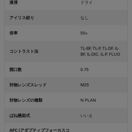
液浸
ドライ
アイリス絞り
なし
倍率
50⨉
TL-BF, TL-P, TL-DF, IL-
コントラスト法
BF, IL-DIC, IL-P, FLUO
開口数
0.75
対物レンズスレッド
M25
対物レンズの種類
N PLAN
ばね懸架式
いいえ
AFC (アダプティブフォーカスコ