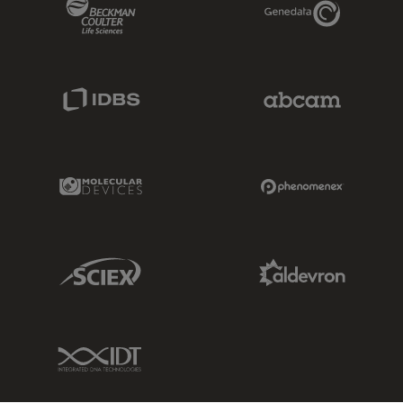
Beckman Coulter Link
Genedata Link
IDBS Link
Abcam Limited
Molecular Devices Link
Phenomenex L
Sciex Link
Aldevron Link
IDT Link