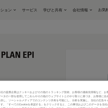
お気
ーション
サービス
学びと共有
会社情報
 PLAN EPI
当社の提携企業はクッキーおよびその他のトラッキング技術、お客様の連絡先情報など、お
データの一部を使用してこれらやその他のウェブサイトとのやり取りに基づき、お客様に合
提供し、ソーシャルメディアでのコンテンツ共有を可能にし、分析を実施し、当社の広告キ
す。「すべてのCookieを承認する」をクリックすると、この事項およびこのデータを当
. Explore our
Objective