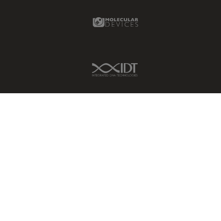
Molecular Devices Link
IDT Link