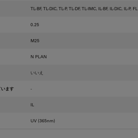
TL-BF, TL-DIC, TL-P, TL-DF, TL-IMC, IL-BF, IL-DIC, IL-P, 
0.25
M25
N PLAN
いいえ
ています
-
IL
UV (365nm)