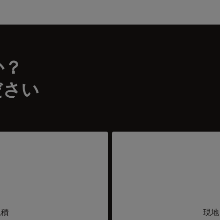
か？
ださい
見積
現地