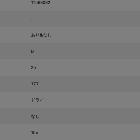
11566082
-
あり&なし
B
25
17.7
ドライ
なし
10⨉