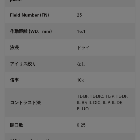
Field Number (FN)
25
作動距離 (WD、mm)
16.1
液浸
ドライ
アイリス絞り
なし
倍率
10⨉
TL-BF, TL-DIC, TL-P, TL-DF,
コントラスト法
IL-BF, IL-DIC, IL-P, IL-DF,
FLUO
開口数
0.25