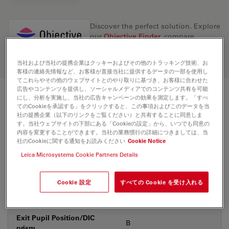
Discover the perfect solution. Explore
our
Objective Finder
, compare
alternatives, and find the best fit for
your needs.
当社および当社の提携企業はクッキーおよびその他のトラッキング技術、お
客様の連絡先情報など、お客様が直接当社に提供するデータの一部を使用し
てこれらやその他のウェブサイトとのやり取りに基づき、お客様に合わせた
広告やコンテンツを提供し、ソーシャルメディアでのコンテンツ共有を可能
にし、分析を実施し、当社の広告キャンペーンの効果を測定します。「すべ
技術仕様
てのCookieを承認する」をクリックすると、この事項およびこのデータを当
社の提携企業（以下のリンクをご覧ください）と共有することに同意しま
す。当社ウェブサイトの下部にある「Cookieの設定」から、いつでも同意の
内容を変更することができます。当社の業務慣行の詳細につきましては、当
製品番号
11566083
社のCookieに関する通知をお読みください
Cookie Notice
Leica Microsystems Cookie Partners Details
補正環 (CORR)
-
Cookie 設定
すべての Cookie を受け入れる
カバーガラス
あり&なし
Exit Pupil Position/DIC
B
prism