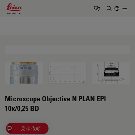
Leica Microsystems Logo
Togg
検索用語を
Microscope Objective N PLAN EPI
10x/0,25 BD
見積依頼