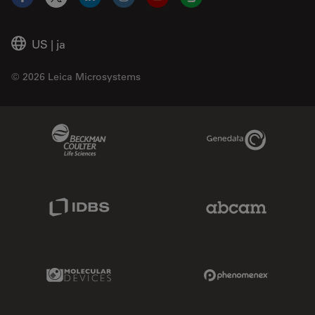
Facebook
X
LinkedIn
Instagram
YouTube
Glassdoor
US
|
ja
© 2026 Leica Microsystems
Beckman Coulter Link
Genedata Link
IDBS Link
Abcam Limited
Molecular Devices Link
Phenomenex L