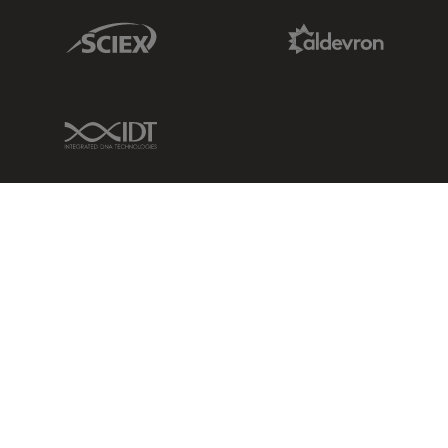
Sciex Link
Aldevron Link
IDT Link