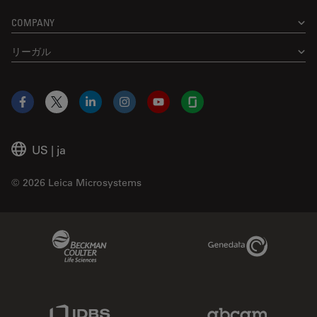
COMPANY
リーガル
Facebook
X
LinkedIn
Instagram
YouTube
Glassdoor
US
|
ja
© 2026 Leica Microsystems
Beckman Coulter Link
Genedata Link
IDBS Link
Abcam Limited