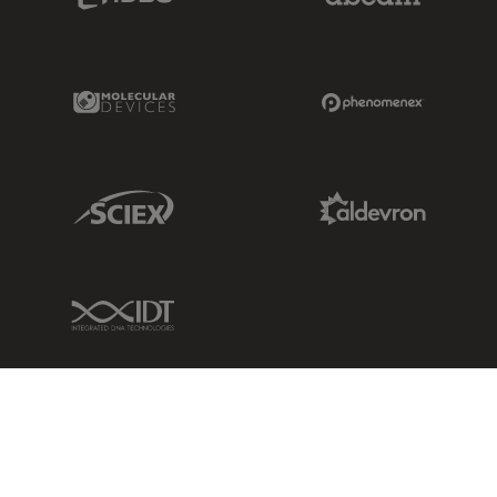
Molecular Devices Link
Phenomenex L
Sciex Link
Aldevron Link
IDT Link