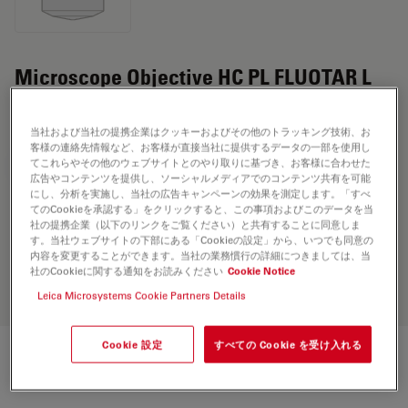
Microscope Objective HC PL FLUOTAR L
100x/0,75
当社および当社の提携企業はクッキーおよびその他のトラッキング技術、お
客様の連絡先情報など、お客様が直接当社に提供するデータの一部を使用し
てこれらやその他のウェブサイトとのやり取りに基づき、お客様に合わせた
見積依頼
広告やコンテンツを提供し、ソーシャルメディアでのコンテンツ共有を可能
にし、分析を実施し、当社の広告キャンペーンの効果を測定します。「すべ
てのCookieを承認する」をクリックすると、この事項およびこのデータを当
社の提携企業（以下のリンクをご覧ください）と共有することに同意しま
Discover the perfect solution. Explore
す。当社ウェブサイトの下部にある「Cookieの設定」から、いつでも同意の
our
Objective Finder
, compare
内容を変更することができます。当社の業務慣行の詳細につきましては、当
alternatives, and find the best fit for
社のCookieに関する通知をお読みください
Cookie Notice
your needs.
Leica Microsystems Cookie Partners Details
Cookie 設定
すべての Cookie を受け入れる
技術仕様