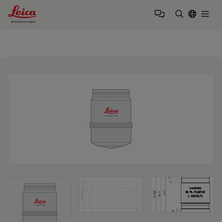
Leica Microsystems Logo
Togg
検索用語を