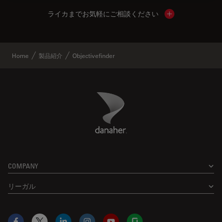
ライカまでお気軽にご相談ください
Show local cont
Home
製品紹介
Objectivefinder
Danaher Logo
Footer
COMPANY
リーガル