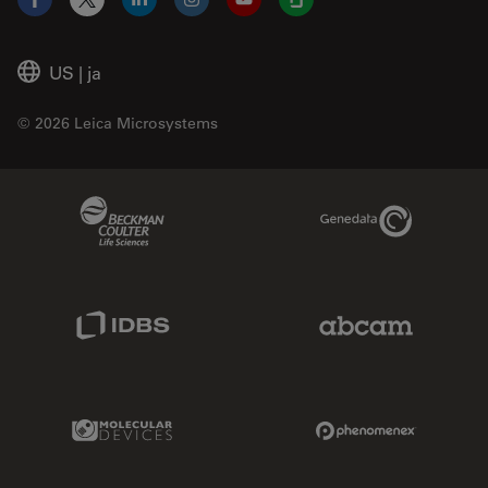
Facebook
X
LinkedIn
Instagram
YouTube
Glassdoor
US
|
ja
© 2026 Leica Microsystems
Beckman Coulter Link
Genedata Link
IDBS Link
Abcam Limited
Molecular Devices Link
Phenomenex L