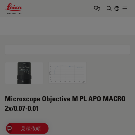
Leica Microsystems Logo
Togg
検索用語を
Microscope Objective M PL APO MACRO
2x/0.07-0.01
見積依頼