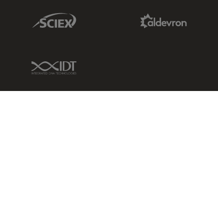
Sciex Link
Aldevron Link
IDT Link