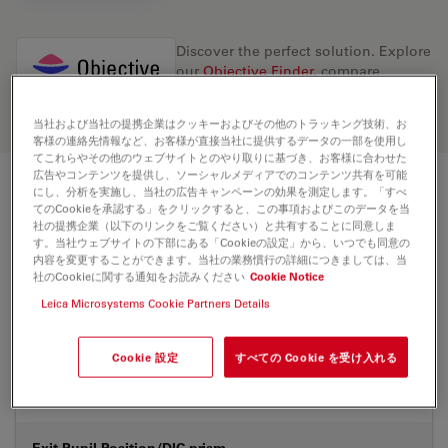
Discover the perfect solution. Explore
our
Objective Finder
, compare
alternatives, and find the best fit for
your needs.
当社および当社の提携企業はクッキーおよびその他のトラッキング技術、お
客様の連絡先情報など、お客様が直接当社に提供するデータの一部を使用し
てこれらやその他のウェブサイトとのやり取りに基づき、お客様に合わせた
広告やコンテンツを提供し、ソーシャルメディアでのコンテンツ共有を可能
にし、分析を実施し、当社の広告キャンペーンの効果を測定します。「すべ
技術仕様
てのCookieを承認する」をクリックすると、この事項およびこのデータを当
社の提携企業（以下のリンクをご覧ください）と共有することに同意しま
す。当社ウェブサイトの下部にある「Cookieの設定」から、いつでも同意の
内容を変更することができます。当社の業務慣行の詳細につきましては、当
製品番号
11581048
社のCookieに関する通知をお読みください
Cookie Notice
Leica Microsystems Cookie Partners Details
補正環 (CORR)
-
Cookie 設定
すべての Cookie を受け入れる
あり&な
カバーガラス
し
Exit Pupil Position/DIC prism
-