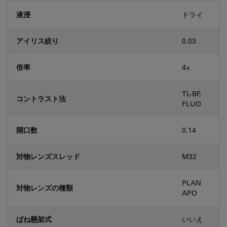
液浸
ドライ
アイリス絞り
0.03
倍率
4⨉
TL-BF,
コントラスト法
FLUO
開口数
0.14
対物レンズスレッド
M32
PLAN
対物レンズの種類
APO
ばね懸架式
いいえ