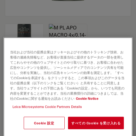
当社および当社の提携企業はクッキーおよびその他のトラッキング技術、お
客様の連絡先情報など、お客様が直接当社に提供するデータの一部を使用し
Microscope Objective M PL APO MACRO
てこれらやその他のウェブサイトとのやり取りに基づき、お客様に合わせた
広告やコンテンツを提供し、ソーシャルメディアでのコンテンツ共有を可能
4x/0.14-0.03
にし、分析を実施し、当社の広告キャンペーンの効果を測定します。「すべ
てのCookieを承認する」をクリックすると、この事項およびこのデータを当
社の提携企業（以下のリンクをご覧ください）と共有することに同意しま
す。当社ウェブサイトの下部にある「Cookieの設定」から、いつでも同意の
見積依頼
内容を変更することができます。当社の業務慣行の詳細につきましては、当
社のCookieに関する通知をお読みください
Cookie Notice
Leica Microsystems Cookie Partners Details
Discover the perfect solution. Explore
our
Objective Finder
, compare
Cookie 設定
すべての Cookie を受け入れる
alternatives, and find the best fit for
your needs.