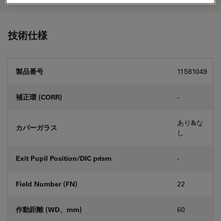
技術仕様
製品番号
11581049
補正環 (CORR)
-
あり&な
カバーガラス
し
Exit Pupil Position/DIC prism
-
Field Number (FN)
22
作動距離 (WD、mm)
60