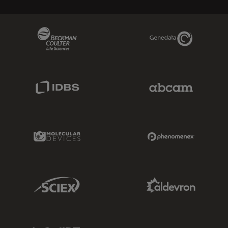
Beckman Coulter Link
Genedata Link
IDBS Link
Abcam Limited
Molecular Devices Link
Phenomenex L
Sciex Link
Aldevron Link
IDT Link