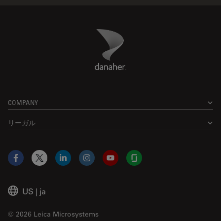
Danaher Logo
Footer
COMPANY
リーガル
Facebook
X
LinkedIn
Instagram
YouTube
Glassdoor
US
|
ja
© 2026 Leica Microsystems