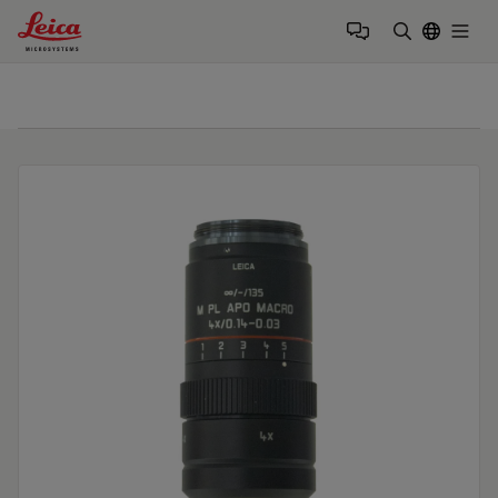
Leica Microsystems Logo
Togg
検索用語を