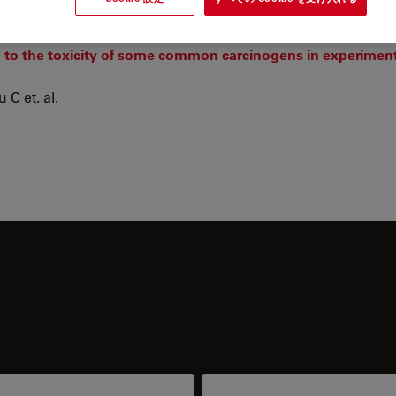
d to the toxicity of some common carcinogens in experiment
C et. al.