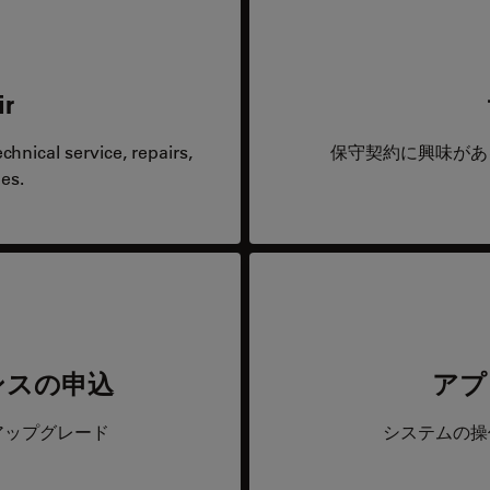
ir
hnical service, repairs,
保守契約に興味があ
es.
ンスの申込
アプ
アップグレード
システムの操