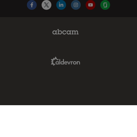
Facebook
X
LinkedIn
Instagram
YouTube
Glassdoor
Abcam Limited Link
Aldevron Link