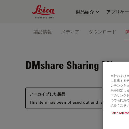
Leica Microsystems Logo
製品紹介
アプリケ
製品情報
メディア
ダウンロード
DMshare
Sharing Micro
当社および
に提供する
ンテンツを
果を測定しま
アーカイブした製品
下のリンクを
つでも同意の
This item has been phased out and is no longer ava
読みくださ
Leica Micro