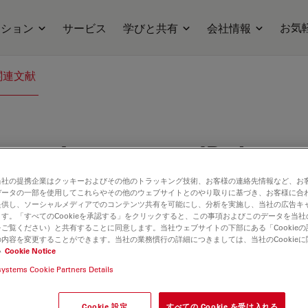
お気
ーション
サービス
学びと共有
会社情報
関連文献
scope Images on an iPad
当社の提携企業はクッキーおよびその他のトラッキング技術、お客様の連絡先情報など、お
データの一部を使用してこれらやその他のウェブサイトとのやり取りに基づき、お客様に合
提供し、ソーシャルメディアでのコンテンツ共有を可能にし、分析を実施し、当社の広告キ
す。「すべてのCookieを承認する」をクリックすると、この事項およびこのデータを当
ご覧ください）と共有することに同意します。当社ウェブサイトの下部にある「Cookie
内容を変更することができます。当社の業務慣行の詳細につきましては、当社のCookie
ilable. Please contact us to enquire about recent alternative prod
い
Cookie Notice
systems Cookie Partners Details
Cookie 設定
すべての Cookie を受け入れる