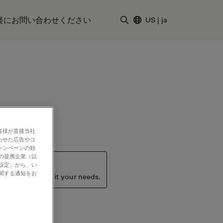
軽にお問い合わせください
US
|
ja
検索用語を入力
客様が直接当社
わせた広告やコ
ャンペーンの効
社の提携企業（以
の設定」から、い
に関する通知をお
ucts that may suit your needs.