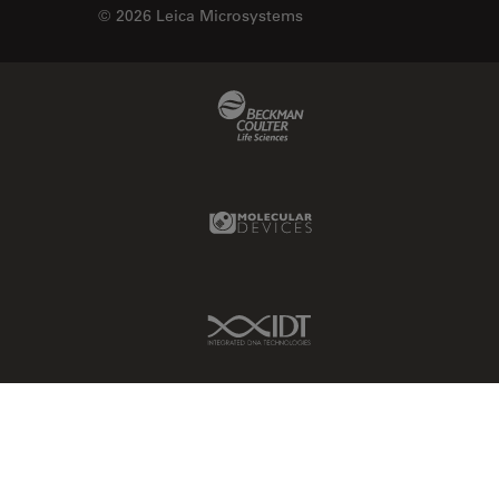
© 2026 Leica Microsystems
Beckman Coulter Link
Molecular Devices Link
IDT Link