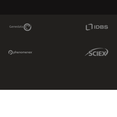
Genedata Link
IDBS Link
Phenomenex Link
Sciex Link