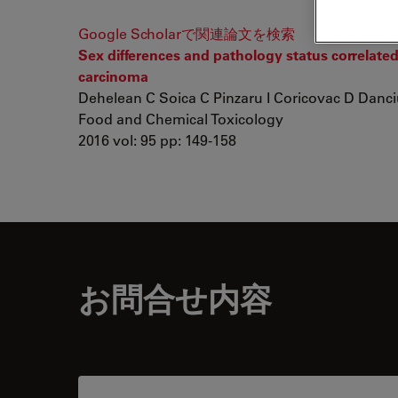
Google Scholarで関連論文を検索
Sex differences and pathology status correlate
carcinoma
Dehelean C Soica C Pinzaru I Coricovac D Danciu 
Food and Chemical Toxicology
2016 vol: 95 pp: 149-158
お問合せ内容