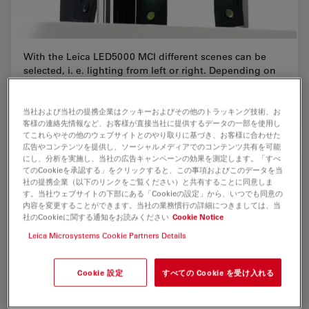
With the Leica LED5000 MCI different scenes can be
selected, i. e. lighting from left or right. Depending on
the lighting direction, different contrasts and
shadowing is possible.
当社および当社の提携企業はクッキーおよびその他のトラッキング技術、お
客様の連絡先情報など、お客様が直接当社に提供するデータの一部を使用し
てこれらやその他のウェブサイトとのやり取りに基づき、お客様に合わせた
広告やコンテンツを提供し、ソーシャルメディアでのコンテンツ共有を可能
にし、分析を実施し、当社の広告キャンペーンの効果を測定します。「すべ
てのCookieを承認する」をクリックすると、この事項およびこのデータを当
社の提携企業（以下のリンクをご覧ください）と共有することに同意しま
す。当社ウェブサイトの下部にある「Cookieの設定」から、いつでも同意の
内容を変更することができます。当社の業務慣行の詳細につきましては、当
社のCookieに関する通知をお読みください
Cookie Notice
Leica Microsystems Cookie Partners Details
Cookie 設定
すべての Cookie を受け入れる