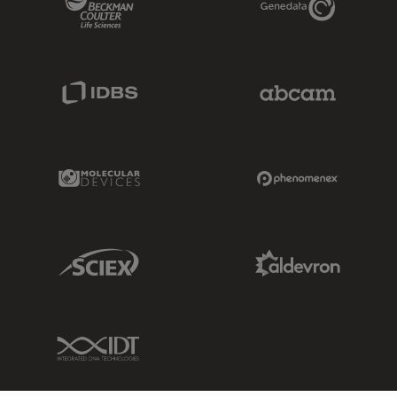
IDBS Link
Abcam Limited
Molecular Devices Link
Phenomenex L
Sciex Link
Aldevron Link
IDT Link