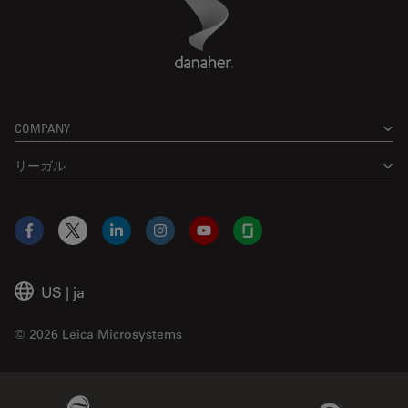
Danaher Logo
Footer
COMPANY
リーガル
Facebook
X
LinkedIn
Instagram
YouTube
Glassdoor
US
|
ja
© 2026 Leica Microsystems
Beckman Coulter Link
Genedata Link