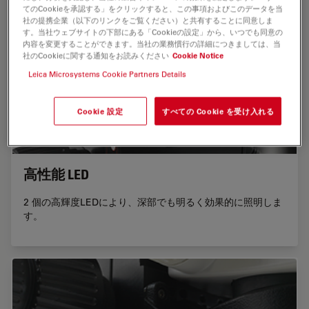
てのCookieを承認する」をクリックすると、この事項およびこのデータを当
社の提携企業（以下のリンクをご覧ください）と共有することに同意しま
す。当社ウェブサイトの下部にある「Cookieの設定」から、いつでも同意の
内容を変更することができます。当社の業務慣行の詳細につきましては、当
社のCookieに関する通知をお読みください
Cookie Notice
Leica Microsystems Cookie Partners Details
Cookie 設定
すべての Cookie を受け入れる
高性能 LED
2 個の高輝度LEDにより、深部でも明るく効果的に照明しま
す。