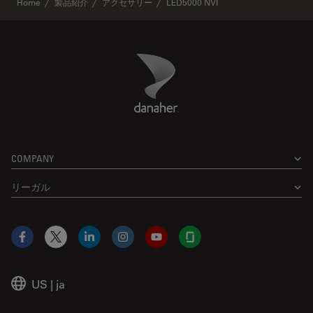
Home
製品紹介
アクセサリー
LED5000 NVI
Danaher Logo
Footer
COMPANY
リーガル
Facebook
X
LinkedIn
Instagram
YouTube
Glassdoor
US
|
ja