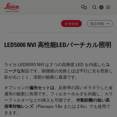
Leica Microsystems Logo
Togg
検索用語を
見積依頼
製品情報
LED5000 NVI
高性能LEDバーチカル照明
ライカ LED5000 NVI は 2 つの高輝度 LED を内蔵した
ユ
ニークな
製品です。顕微鏡の光路とほぼ平行に光を照射し
影が出にくく、深部の観察に最適です。
オプションの
偏光セット
は
、反射率の高いギラギラした金
属等の観察に有用です。フィルターホルダを内蔵し、カラ
ーフィルターなどの挿入も可能です。
作動距離の短い高
倍率対物レンズ
（Planapo 1.6x または 2.0x）でも使用で
きます。