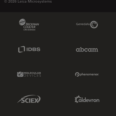
© 2026 Leica Microsystems
Beckman Coulter Link
Genedata Link
IDBS Link
Abcam Limited
Molecular Devices Link
Phenomenex L
Sciex Link
Aldevron Link