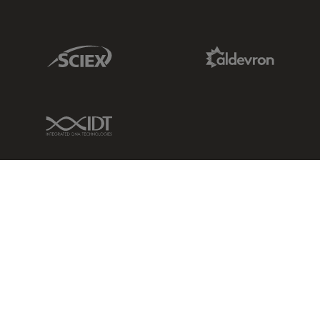
Sciex Link
Aldevron Link
IDT Link