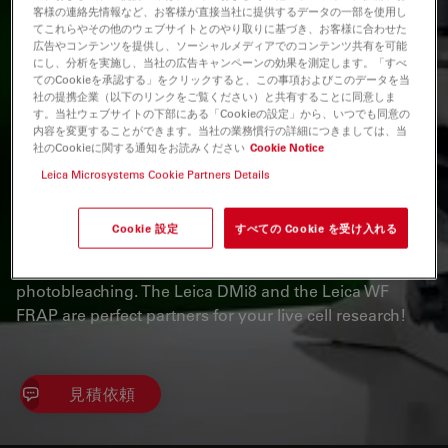
available. Please contact us to enquire about recent
客様の連絡先情報など、お客様が直接当社に提供するデータの一部を使用し
てこれらやその他のウェブサイトとのやり取りに基づき、お客様に合わせた
alternative products that may suit your needs.
広告やコンテンツを提供し、ソーシャルメディアでのコンテンツ共有を可能
にし、分析を実施し、当社の広告キャンペーンの効果を測定します。「すべ
てのCookieを承認する」をクリックすると、この事項およびこのデータを当
If you want to capture fast recovery processes
社の提携企業（以下のリンクをご覧ください）と共有することに同意しま
す。当社ウェブサイトの下部にある「Cookieの設定」から、いつでも同意の
accurately, you need a system that is designed for
内容を変更することができます。当社の業務慣行の詳細につきましては、当
high-speed imaging, yet remains gentle on cells. The
社のCookieに関する通知をお読みください
Cookie Notice
Leica DMi8 plus the Leica WF FRAP is an outstanding
Leica Microsystems Cookie Partners Details
combination of high speed imaging and fast, accurate
FRAP capabilities. You can study cellular kinetics
Cookie 設定
すべての Cookie を受け入れる
reliably and with minimal photo damage to your cells
with this easy-to-use, all-in-one solution for
photobleaching. The Leica DMi8 and the Leica WF
FRAP are perfect partners for your live cell research!
見積依頼