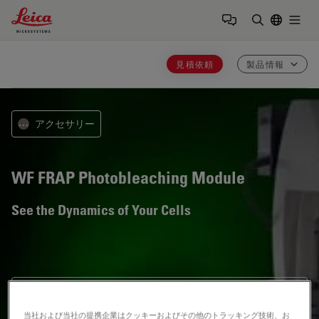
Leica Microsystems Logo
Togg
検索用語を
見積依頼
製品情報
アクセサリー
⋯
WF FRAP
Photobleaching Module
See the Dynamics of Your Cells
アーカイブした製品
This item has been phased out and is no longer
当社および当社の提携企業はクッキーおよびその他のトラッキング技術、お