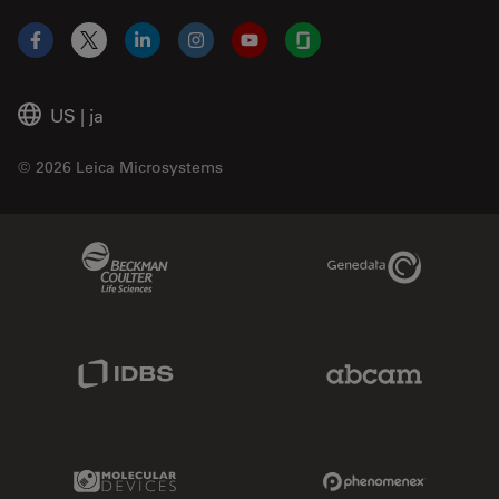
Facebook
X
LinkedIn
Instagram
YouTube
Glassdoor
US
|
ja
© 2026 Leica Microsystems
Beckman Coulter Link
Genedata Link
IDBS Link
Abcam Limited
Molecular Devices Link
Phenomenex L