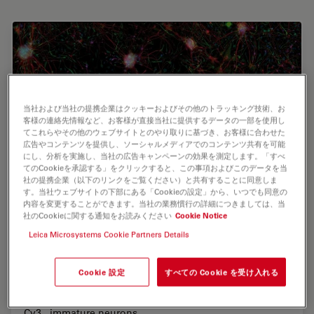
当社および当社の提携企業はクッキーおよびその他のトラッキング技術、お
客様の連絡先情報など、お客様が直接当社に提供するデータの一部を使用し
てこれらやその他のウェブサイトとのやり取りに基づき、お客様に合わせた
広告やコンテンツを提供し、ソーシャルメディアでのコンテンツ共有を可能
にし、分析を実施し、当社の広告キャンペーンの効果を測定します。「すべ
てのCookieを承認する」をクリックすると、この事項およびこのデータを当
社の提携企業（以下のリンクをご覧ください）と共有することに同意しま
す。当社ウェブサイトの下部にある「Cookieの設定」から、いつでも同意の
内容を変更することができます。当社の業務慣行の詳細につきましては、当
社のCookieに関する通知をお読みください
Cookie Notice
Leica Microsystems Cookie Partners Details
大脳皮質神経細胞の画像連結（マウス）
Cookie 設定
すべての Cookie を受け入れる
青：DAPI-nuclei / 緑：anti Nestin-Cy2 , Astrocytes /
赤：beta-III-tubulin-Cy5 , mature neurons / 紫：NG2-
Cy3 , immature neurons。