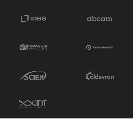
IDBS Link
Abcam Limited
Molecular Devices Link
Phenomenex L
Sciex Link
Aldevron Link
IDT Link