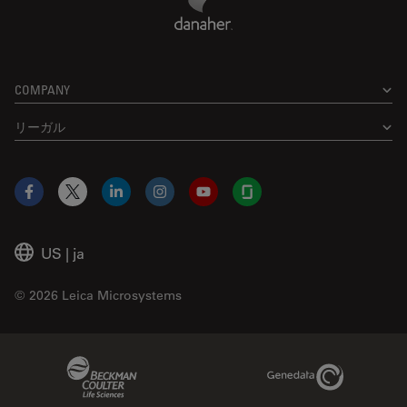
COMPANY
リーガル
Facebook
X
LinkedIn
Instagram
YouTube
Glassdoor
US
|
ja
© 2026 Leica Microsystems
Beckman Coulter Link
Genedata Link