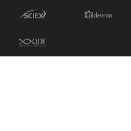
Sciex Link
Aldevron Link
IDT Link