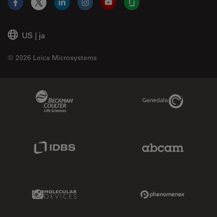
Facebook
X
LinkedIn
Instagram
YouTube
Glassdoor
US
|
ja
© 2026 Leica Microsystems
Beckman Coulter Link
Genedata Link
IDBS Link
Abcam Limited
Molecular Devices Link
Phenomenex L