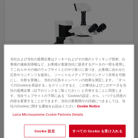
当社および当社の提携企業はクッキーおよびその他のトラッキング技術、お
客様の連絡先情報など、お客様が直接当社に提供するデータの一部を使用し
てこれらやその他のウェブサイトとのやり取りに基づき、お客様に合わせた
広告やコンテンツを提供し、ソーシャルメディアでのコンテンツ共有を可能
にし、分析を実施し、当社の広告キャンペーンの効果を測定します。「すべ
てのCookieを承認する」をクリックすると、この事項およびこのデータを当
社の提携企業（以下のリンクをご覧ください）と共有することに同意しま
す。当社ウェブサイトの下部にある「Cookieの設定」から、いつでも同意の
Leica DFC495 attached to a Leica M205 C on a XY Stage
内容を変更することができます。当社の業務慣行の詳細につきましては、当
and LED5000 MCI illumination
社のCookieに関する通知をお読みください
Cookie Notice
Leica Microsystems Cookie Partners Details
Cookie 設定
すべての Cookie を受け入れる