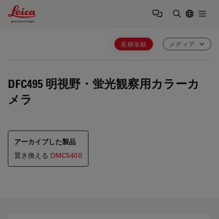
Leica Microsystems Logo
Togg
検索用語を
見積依頼
メディア
DFC495
明視野・蛍光観察用カラーカ
メラ
アーカイブした製品
置き換える
DMC5400