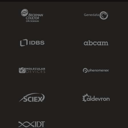
Beckman Coulter Link
Genedata Link
IDBS Link
Abcam Limited
Molecular Devices Link
Phenomenex L
Sciex Link
Aldevron Link
IDT Link