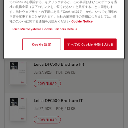
てのCookieを承認する」をクリックすると、この事項およびこのデータを当
社の提携企業（以下のリンクをご覧ください）と共有することに同意しま
DOWNLOAD
す。当社ウェブサイトの下部にある「Cookieの設定」から、いつでも同意の
内容を変更することができます。当社の業務慣行の詳細につきましては、当
社のCookieに関する通知をお読みください
Cookie Notice
Leica DFC500 Brochure ES
Leica Microsystems Cookie Partners Details
Jul 27, 2026
PDF, 378 KB
Cookie 設定
すべての Cookie を受け入れる
DOWNLOAD
Leica DFC500 Brochure FR
Jul 27, 2026
PDF, 276 KB
DOWNLOAD
Leica DFC500 Brochure IT
Jul 27, 2026
PDF, 413 KB
DOWNLOAD