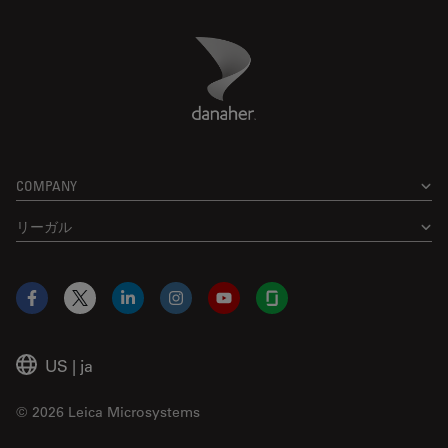
Danaher Logo
Footer
COMPANY
リーガル
Facebook
X
LinkedIn
Instagram
YouTube
Glassdoor
US
|
ja
© 2026 Leica Microsystems