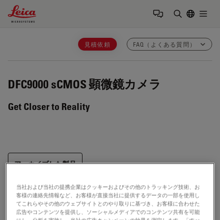
Leica Microsystems Logo
Togg
検索用語を
見積依頼
FAQ（よくある質問）
DFC9000
sCMOS 顕微鏡カメラ
Get Closer to Reality
アーカイブした製品
置き換える
K8
当社および当社の提携企業はクッキーおよびその他のトラッキング技術、お
客様の連絡先情報など、お客様が直接当社に提供するデータの一部を使用し
てこれらやその他のウェブサイトとのやり取りに基づき、お客様に合わせた
広告やコンテンツを提供し、ソーシャルメディアでのコンテンツ共有を可能
にし、分析を実施し、当社の広告キャンペーンの効果を測定します。「すべ