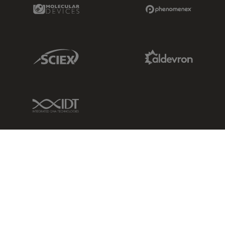
Molecular Devices Link
Phenomenex L
Sciex Link
Aldevron Link
IDT Link