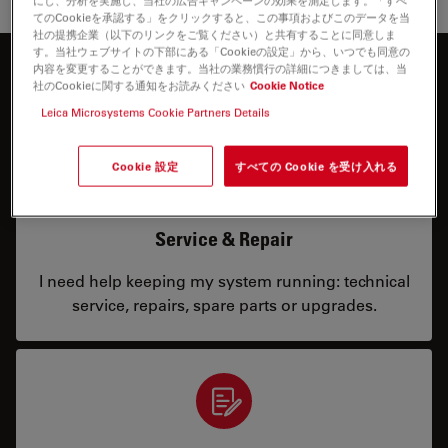
てのCookieを承認する」をクリックすると、この事項およびこのデータを当
社の提携企業（以下のリンクをご覧ください）と共有することに同意しま
す。当社ウェブサイトの下部にある「Cookieの設定」から、いつでも同意の
内容を変更することができます。当社の業務慣行の詳細につきましては、当
お問合せ内容
社のCookieに関する通知をお読みください
Cookie Notice
Leica Microsystems Cookie Partners Details
Cookie 設定
すべての Cookie を受け入れる
Service & Repair
I need help keeping my system running: technical
service, repairs, spare parts or upgrades.