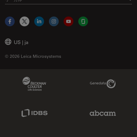
Facebook
X
LinkedIn
Instagram
YouTube
Glassdoor
US
|
ja
© 2026 Leica Microsystems
Beckman Coulter Link
Genedata Link
IDBS Link
Abcam Limited