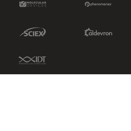
Molecular Devices Link
Phenomenex L
Sciex Link
Aldevron Link
IDT Link