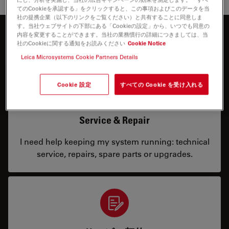
てのCookieを承認する」をクリックすると、この事項およびこのデータを当
社の提携企業（以下のリンクをご覧ください）と共有することに同意しま
す。当社ウェブサイトの下部にある「Cookieの設定」から、いつでも同意の
内容を変更することができます。当社の業務慣行の詳細につきましては、当
お問合せ内容
社のCookieに関する通知をお読みください
Cookie Notice
Leica Microsystems Cookie Partners Details
Cookie 設定
すべての Cookie を受け入れる
Service & Repair
I need help keeping my system running: technical
service, repairs, spare parts or upgrades.