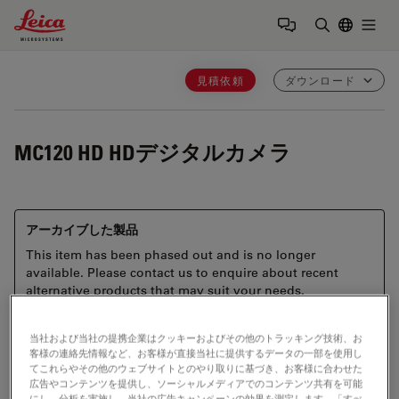
Leica Microsystems Logo
Togg
検索用語を
見積依頼
ダウンロード
MC120 HD
HDデジタルカメラ
アーカイブした製品
This item has been phased out and is no longer
available. Please contact us to enquire about recent
alternative products that may suit your needs.
当社および当社の提携企業はクッキーおよびその他のトラッキング技術、お
客様の連絡先情報など、お客様が直接当社に提供するデータの一部を使用し
てこれらやその他のウェブサイトとのやり取りに基づき、お客様に合わせた
広告やコンテンツを提供し、ソーシャルメディアでのコンテンツ共有を可能
にし、分析を実施し、当社の広告キャンペーンの効果を測定します。「すべ