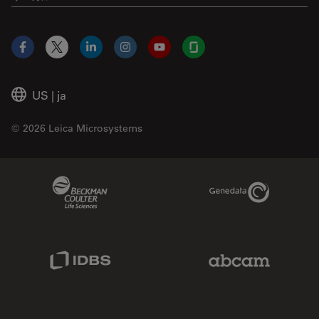
Facebook
X
LinkedIn
Instagram
YouTube
Glassdoor
US
|
ja
© 2026 Leica Microsystems
Beckman Coulter Link
Genedata Link
IDBS Link
Abcam Limited