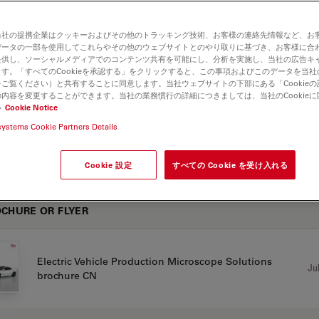
当社の提携企業はクッキーおよびその他のトラッキング技術、お客様の連絡先情報など、お
データの一部を使用してこれらやその他のウェブサイトとのやり取りに基づき、お客様に合
プリケーションノート
提供し、ソーシャルメディアでのコンテンツ共有を可能にし、分析を実施し、当社の広告キ
す。「すべてのCookieを承認する」をクリックすると、この事項およびこのデータを当
ご覧ください）と共有することに同意します。当社ウェブサイトの下部にある「Cookie
内容を変更することができます。当社の業務慣行の詳細につきましては、当社のCookie
Top challenges for visual inspection EN MC-0006141
い
Cookie Notice
Jul
14.09.2023
systems Cookie Partners Details
Cookie 設定
すべての Cookie を受け入れる
CHURE OR FLYER
Electric Vehicle Production Microscope Solutions
Jul
brochure CN