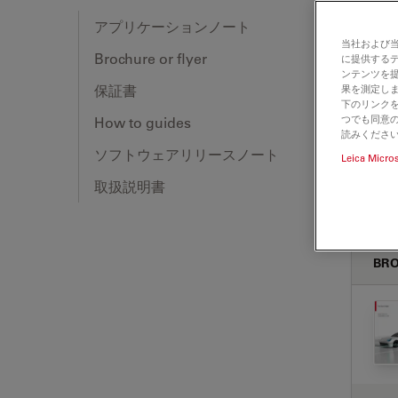
アプリケーションノート
当社および
Brochure or flyer
に提供する
ア
ンテンツを
保証書
果を測定しま
下のリンクを
つでも同意の
How to guides
読みくださ
ソフトウェアリリースノート
Leica Micro
取扱説明書
BRO