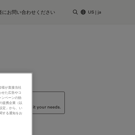
軽にお問い合わせください
US
|
ja
検索用語を入力
客様が直接当社
わせた広告やコ
ャンペーンの効
社の提携企業（以
ucts that may suit your needs.
の設定」から、い
に関する通知をお