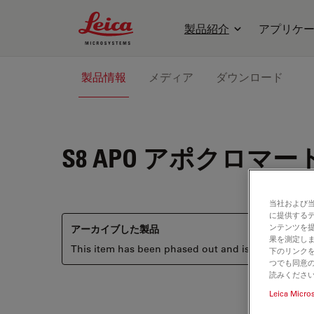
Leica Microsystems Logo
製品紹介
アプリケ
製品情報
メディア
ダウンロード
S8 APO
アポクロマート
当社および
に提供する
ンテンツを
アーカイブした製品
果を測定しま
This item has been phased out and is no longer ava
下のリンクを
つでも同意の
読みくださ
Leica Micro