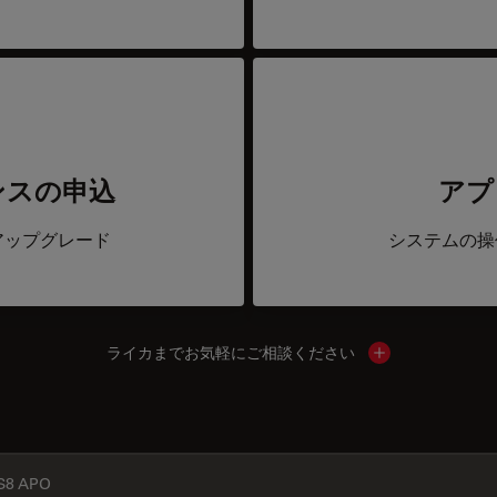
ンスの申込
アプ
アップグレード
システムの操
ライカまでお気軽にご相談ください
Show local cont
S8 APO