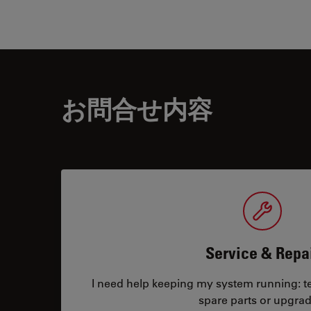
お問合せ内容
Service & Repa
I need help keeping my system running: tec
spare parts or upgrad