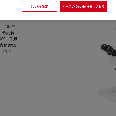
Cookie 設定
すべての Cookie を受け入れる
ォーマン
、100％
、最高解
80X、作動
観察角度は
由自在で