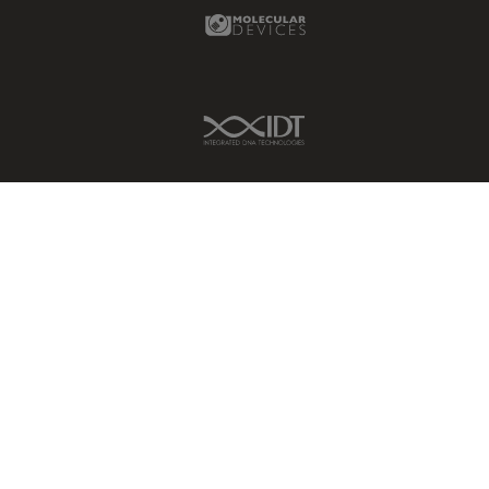
Molecular Devices Link
IDT Link