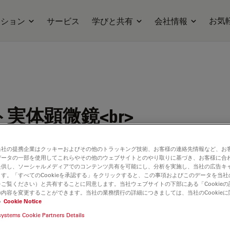
お気
ーション
サービス
学びと共有
会社情報
実体顕微鏡<br>
当社の提携企業はクッキーおよびその他のトラッキング技術、お客様の連絡先情報など、お
データの一部を使用してこれらやその他のウェブサイトとのやり取りに基づき、お客様に合
提供し、ソーシャルメディアでのコンテンツ共有を可能にし、分析を実施し、当社の広告キ
す。「すべてのCookieを承認する」をクリックすると、この事項およびこのデータを当
ilable. Please contact us to enquire about recent alternative prod
ご覧ください）と共有することに同意します。当社ウェブサイトの下部にある「Cookie
内容を変更することができます。当社の業務慣行の詳細につきましては、当社のCookie
い
Cookie Notice
systems Cookie Partners Details