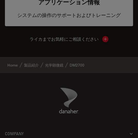
アプリケーション情報
システムの操作のサポートおよびトレーニング
ライカまでお気軽にご相談ください
Show local cont
Home
製品紹介
光学顕微鏡
DM2700
Danaher Logo
Footer
COMPANY