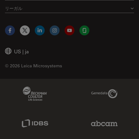
リーガル
Facebook
X
LinkedIn
Instagram
YouTube
Glassdoor
US
|
ja
© 2026 Leica Microsystems
Beckman Coulter Link
Genedata Link
IDBS Link
Abcam Limited