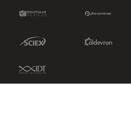
Molecular Devices Link
Phenomenex L
Sciex Link
Aldevron Link
IDT Link