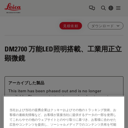
Leica Microsystems Logo
Togg
検索用語を
見積依頼
ダウンロード
DM2700
万能LED照明搭載、工業用正立
顕微鏡
アーカイブした製品
This item has been phased out and is no longer
available. Please contact us to enquire about recent
alternative products that may suit your needs.
当社および当社の提携企業はクッキーおよびその他のトラッキング技術、お
客様の連絡先情報など、お客様が直接当社に提供するデータの一部を使用し
てこれらやその他のウェブサイトとのやり取りに基づき、お客様に合わせた
広告やコンテンツを提供し、ソーシャルメディアでのコンテンツ共有を可能