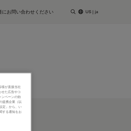
軽にお問い合わせください
US
|
ja
検索用語を入力
客様が直接当社
わせた広告やコ
ャンペーンの効
社の提携企業（以
の設定」から、い
に関する通知をお