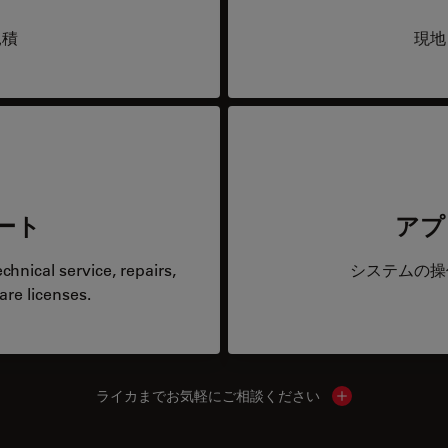
見積
現地
ート
アプ
hnical service, repairs,
システムの操
are licenses.
ライカまでお気軽にご相談ください
Show local cont