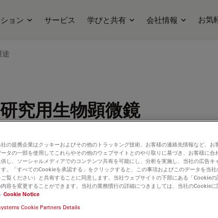
お気
ーション
サービス
学びと共有
会社情報
用途
研究用生物顕微鏡
当社の提携企業はクッキーおよびその他のトラッキング技術、お客様の連絡先情報など、お
データの一部を使用してこれらやその他のウェブサイトとのやり取りに基づき、お客様に合
提供し、ソーシャルメディアでのコンテンツ共有を可能にし、分析を実施し、当社の広告キ
す。「すべてのCookieを承認する」をクリックすると、この事項およびこのデータを当
ご覧ください）と共有することに同意します。当社ウェブサイトの下部にある「Cookie
内容を変更することができます。当社の業務慣行の詳細につきましては、当社のCookie
い
Cookie Notice
systems Cookie Partners Details