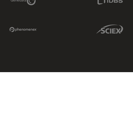
Phenomenex Link
Sciex Link