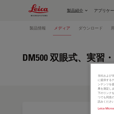
Leica Microsystems Logo
製品紹介
アプリケ
製品情報
メディア
ダウンロード
DM500
双眼式、実習・
当社および
に提供する
ンテンツを
果を測定しま
下のリンクを
つでも同意の
読みくださ
Leica Micro